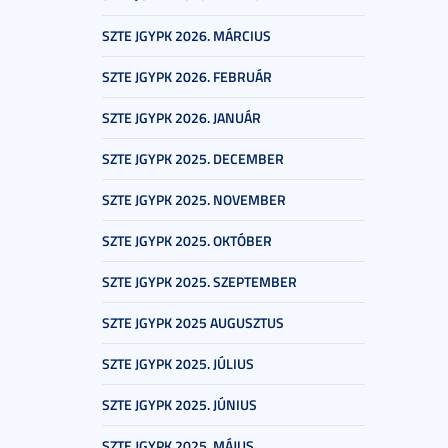
SZTE JGYPK 2026. MÁRCIUS
SZTE JGYPK 2026. FEBRUÁR
SZTE JGYPK 2026. JANUÁR
SZTE JGYPK 2025. DECEMBER
SZTE JGYPK 2025. NOVEMBER
SZTE JGYPK 2025. OKTÓBER
SZTE JGYPK 2025. SZEPTEMBER
SZTE JGYPK 2025 AUGUSZTUS
SZTE JGYPK 2025. JÚLIUS
SZTE JGYPK 2025. JÚNIUS
SZTE JGYPK 2025. MÁJUS