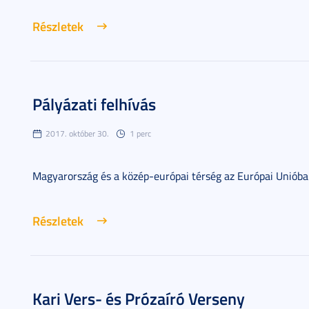
Részletek
Pályázati felhívás
2017. október 30.
1 perc
Magyarország és a közép-európai térség az Európai Unióba
Részletek
Kari Vers- és Prózaíró Verseny