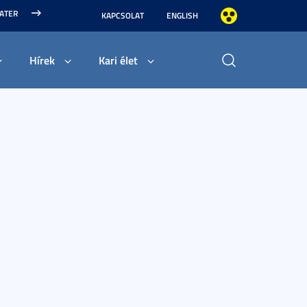
MATER
KAPCSOLAT
ENGLISH
Hírek
Kari élet