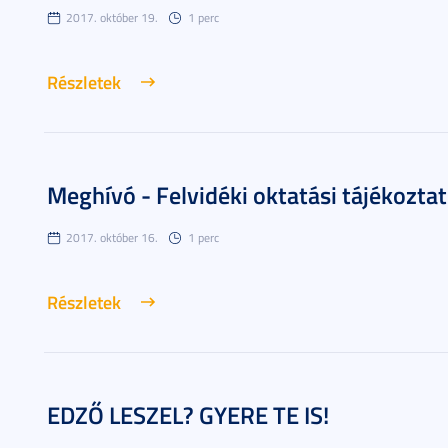
2017. október 19.
1 perc
Részletek
Meghívó - Felvidéki oktatási tájékozta
2017. október 16.
1 perc
Részletek
EDZŐ LESZEL? GYERE TE IS!