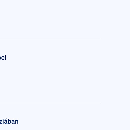
pei
úziában