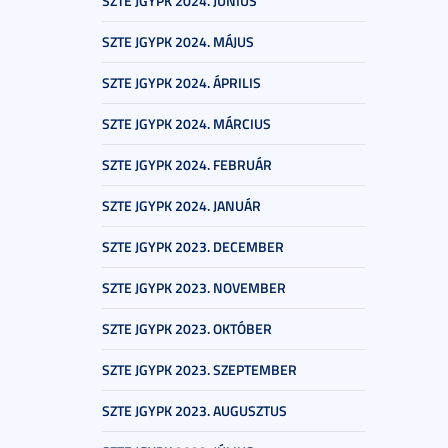
SZTE JGYPK 2024. JÚNIUS
SZTE JGYPK 2024. MÁJUS
SZTE JGYPK 2024. ÁPRILIS
SZTE JGYPK 2024. MÁRCIUS
SZTE JGYPK 2024. FEBRUÁR
SZTE JGYPK 2024. JANUÁR
SZTE JGYPK 2023. DECEMBER
SZTE JGYPK 2023. NOVEMBER
SZTE JGYPK 2023. OKTÓBER
SZTE JGYPK 2023. SZEPTEMBER
SZTE JGYPK 2023. AUGUSZTUS