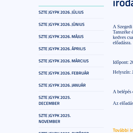
irod
SZTE JGYPK 2026. JÚLIUS
SZTE JGYPK 2026. JÚNIUS
A Szegedi
Tanszéke é
SZTE JGYPK 2026. MÁJUS
kedves csal
el
ő
adásra.
SZTE JGYPK 2026. ÁPRILIS
SZTE JGYPK 2026. MÁRCIUS
Időpont: 2
Helyszín: 
SZTE JGYPK 2026. FEBRUÁR
SZTE JGYPK 2026. JANUÁR
A belépés d
SZTE JGYPK 2025.
DECEMBER
Az előadás
SZTE JGYPK 2025.
NOVEMBER
További i