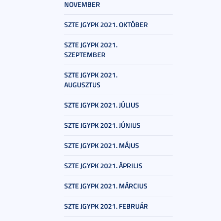
NOVEMBER
SZTE JGYPK 2021. OKTÓBER
SZTE JGYPK 2021.
SZEPTEMBER
SZTE JGYPK 2021.
AUGUSZTUS
SZTE JGYPK 2021. JÚLIUS
SZTE JGYPK 2021. JÚNIUS
SZTE JGYPK 2021. MÁJUS
SZTE JGYPK 2021. ÁPRILIS
SZTE JGYPK 2021. MÁRCIUS
SZTE JGYPK 2021. FEBRUÁR