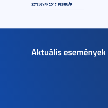
SZTE JGYPK 2017. FEBRUÁR
Aktuális események