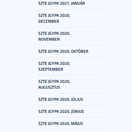
SZTE JGYPK 2021. JANUÁR
SZTE JGYPK 2020.
DECEMBER
SZTE JGYPK 2020.
NOVEMBER
SZTE JGYPK 2020. OKTÓBER
SZTE JGYPK 2020.
SZEPTEMBER
SZTE JGYPK 2020.
AUGUSZTUS
SZTE JGYPK 2020. JÚLIUS
SZTE JGYPK 2020. JÚNIUS
SZTE JGYPK 2020. MÁJUS