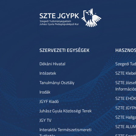
SZERVEZETI EGYSÉGEK
HASZNOS
Dékáni Hivatal
Szegedi T
Intézetek
SZTE Klebe
Tanulmányi Osztály
SZTE József
Információ
Irodák
SZTE EHÖK
JGYF Kiadó
SZTE JGYP
Juhász Gyula Közösségi Terek
SZTE Hallga
JGY TV
SZTE ALUM
Interaktív Természetismereti
Tudástár
SZTE Sport