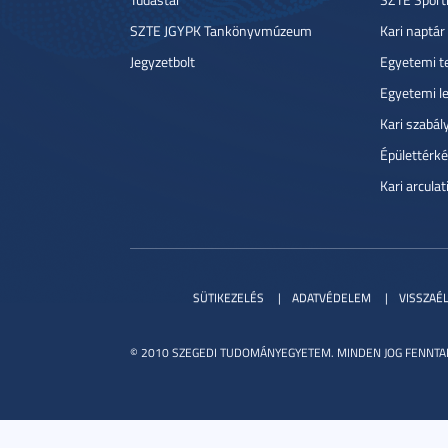
SZTE JGYPK Tankönyvmúzeum
Kari naptár
Jegyzetbolt
Egyetemi t
Egyetemi l
Kari szabál
Épülettérké
Kari arcula
SÜTIKEZELÉS
ADATVÉDELEM
VISSZAÉ
© 2010 SZEGEDI TUDOMÁNYEGYETEM. MINDEN JOG FENNTA