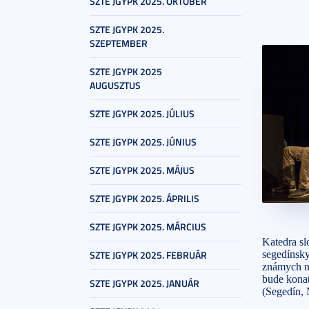
SZTE JGYPK 2025. OKTÓBER
SZTE JGYPK 2025.
SZEPTEMBER
SZTE JGYPK 2025
AUGUSZTUS
SZTE JGYPK 2025. JÚLIUS
SZTE JGYPK 2025. JÚNIUS
SZTE JGYPK 2025. MÁJUS
SZTE JGYPK 2025. ÁPRILIS
SZTE JGYPK 2025. MÁRCIUS
Katedra sl
SZTE JGYPK 2025. FEBRUÁR
segedínsky
známych na
bude konať
SZTE JGYPK 2025. JANUÁR
(Segedín,