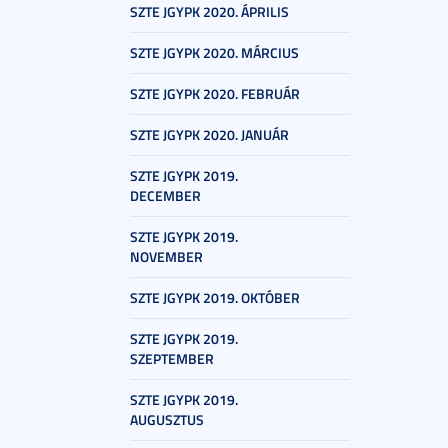
SZTE JGYPK 2020. ÁPRILIS
SZTE JGYPK 2020. MÁRCIUS
SZTE JGYPK 2020. FEBRUÁR
SZTE JGYPK 2020. JANUÁR
SZTE JGYPK 2019.
DECEMBER
SZTE JGYPK 2019.
NOVEMBER
SZTE JGYPK 2019. OKTÓBER
SZTE JGYPK 2019.
SZEPTEMBER
SZTE JGYPK 2019.
AUGUSZTUS