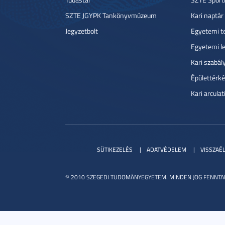
SZTE JGYPK Tankönyvmúzeum
Kari naptár
Jegyzetbolt
Egyetemi t
Egyetemi l
Kari szabál
Épülettérké
Kari arcula
SÜTIKEZELÉS
ADATVÉDELEM
VISSZAÉ
© 2010 SZEGEDI TUDOMÁNYEGYETEM. MINDEN JOG FENNTA