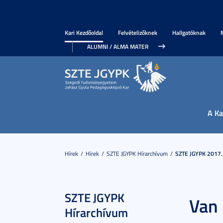
Kari Kezdőoldal
Felvételizőknek
Hallgatóknak
ALUMNI / ALMA MATER
A Ka
Hírek
Hírek
SZTE JGYPK Hírarchívum
SZTE JGYPK 2017.
SZTE JGYPK
Van 
Hírarchívum