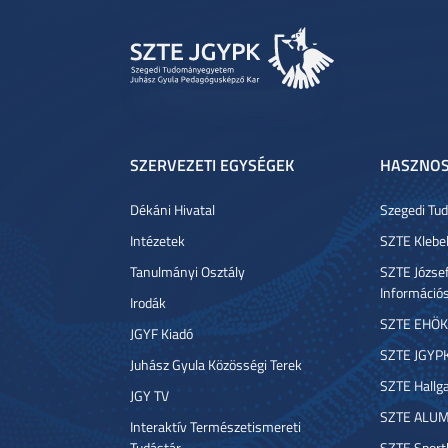
SZERVEZETI EGYSÉGEK
HASZNOS
Dékáni Hivatal
Szegedi T
Intézetek
SZTE Klebe
Tanulmányi Osztály
SZTE József
Információ
Irodák
SZTE EHÖK
JGYF Kiadó
SZTE JGYP
Juhász Gyula Közösségi Terek
SZTE Hallga
JGY TV
SZTE ALUM
Interaktív Természetismereti
Tudástár
SZTE Sport