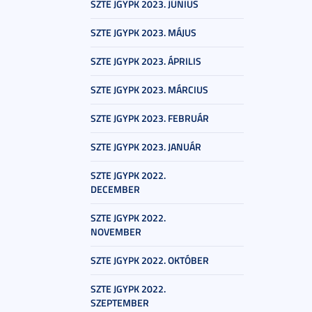
SZTE JGYPK 2023. JÚNIUS
SZTE JGYPK 2023. MÁJUS
SZTE JGYPK 2023. ÁPRILIS
SZTE JGYPK 2023. MÁRCIUS
SZTE JGYPK 2023. FEBRUÁR
SZTE JGYPK 2023. JANUÁR
SZTE JGYPK 2022.
DECEMBER
SZTE JGYPK 2022.
NOVEMBER
SZTE JGYPK 2022. OKTÓBER
SZTE JGYPK 2022.
SZEPTEMBER