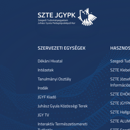
SZERVEZETI EGYSÉGEK
HASZNOS
Dékáni Hivatal
Szegedi T
Intézetek
SZTE Klebe
Tanulmányi Osztály
SZTE József
Információ
Irodák
SZTE EHÖK
JGYF Kiadó
SZTE JGYP
Juhász Gyula Közösségi Terek
SZTE Hallga
JGY TV
SZTE ALUM
Interaktív Természetismereti
Tudástár
SZTE Sport