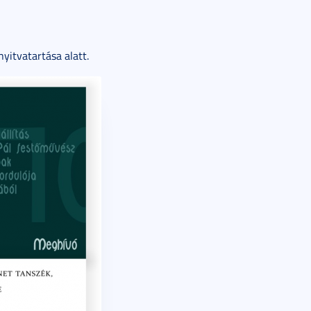
yitvatartása alatt.