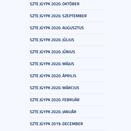
SZTE JGYPK 2020. OKTÓBER
SZTE JGYPK 2020. SZEPTEMBER
SZTE JGYPK 2020. AUGUSZTUS
SZTE JGYPK 2020. JÚLIUS
SZTE JGYPK 2020. JÚNIUS
SZTE JGYPK 2020. MÁJUS
SZTE JGYPK 2020. ÁPRILIS
SZTE JGYPK 2020. MÁRCIUS
SZTE JGYPK 2020. FEBRUÁR
SZTE JGYPK 2020. JANUÁR
SZTE JGYPK 2019. DECEMBER