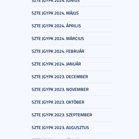
SZTE JGYPK 2024. JÚNIUS
SZTE JGYPK 2024. MÁJUS
SZTE JGYPK 2024. ÁPRILIS
SZTE JGYPK 2024. MÁRCIUS
SZTE JGYPK 2024. FEBRUÁR
SZTE JGYPK 2024. JANUÁR
SZTE JGYPK 2023. DECEMBER
SZTE JGYPK 2023. NOVEMBER
SZTE JGYPK 2023. OKTÓBER
SZTE JGYPK 2023. SZEPTEMBER
SZTE JGYPK 2023. AUGUSZTUS