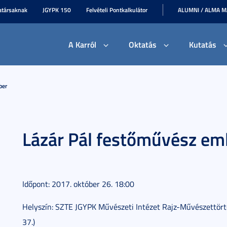
társaknak
JGYPK 150
Felvételi Pontkalkulátor
ALUMNI / ALMA 
A Karról
Oktatás
Kutatás
ber
Lázár Pál festőművész eml
Időpont: 2017. október 26. 18:00
Helyszín: SZTE JGYPK Művészeti Intézet Rajz-Művészettörté
37.)