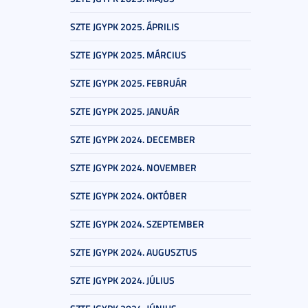
SZTE JGYPK 2025. ÁPRILIS
SZTE JGYPK 2025. MÁRCIUS
SZTE JGYPK 2025. FEBRUÁR
SZTE JGYPK 2025. JANUÁR
SZTE JGYPK 2024. DECEMBER
SZTE JGYPK 2024. NOVEMBER
SZTE JGYPK 2024. OKTÓBER
SZTE JGYPK 2024. SZEPTEMBER
SZTE JGYPK 2024. AUGUSZTUS
SZTE JGYPK 2024. JÚLIUS