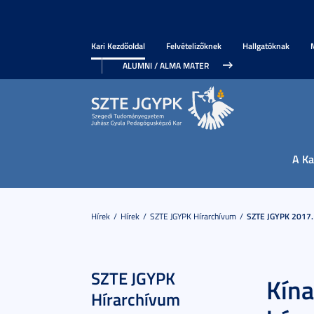
Kari Kezdőoldal
Felvételizőknek
Hallgatóknak
ALUMNI / ALMA MATER
A Ka
Hírek
Hírek
SZTE JGYPK Hírarchívum
SZTE JGYPK 2017.
SZTE JGYPK
Kína
Hírarchívum