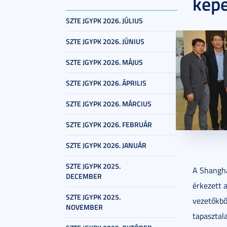
kép
SZTE JGYPK 2026. JÚLIUS
SZTE JGYPK 2026. JÚNIUS
SZTE JGYPK 2026. MÁJUS
SZTE JGYPK 2026. ÁPRILIS
SZTE JGYPK 2026. MÁRCIUS
SZTE JGYPK 2026. FEBRUÁR
SZTE JGYPK 2026. JANUÁR
2017. okt
SZTE JGYPK 2025.
A Shangha
DECEMBER
érkezett 
SZTE JGYPK 2025.
vezetőkbő
NOVEMBER
tapasztala