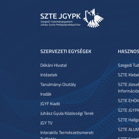
SZERVEZETI EGYSÉGEK
HASZNOS
Dékáni Hivatal
Szegedi T
Intézetek
SZTE Klebe
Tanulmányi Osztály
SZTE József
Információ
Irodák
SZTE EHÖK
JGYF Kiadó
SZTE JGYP
Juhász Gyula Közösségi Terek
SZTE Hallga
JGY TV
SZTE ALUM
Interaktív Természetismereti
Tudástár
SZTE Sport