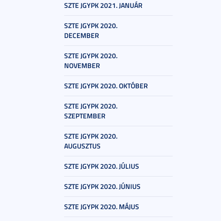
SZTE JGYPK 2021. JANUÁR
SZTE JGYPK 2020.
DECEMBER
SZTE JGYPK 2020.
NOVEMBER
SZTE JGYPK 2020. OKTÓBER
SZTE JGYPK 2020.
SZEPTEMBER
SZTE JGYPK 2020.
AUGUSZTUS
SZTE JGYPK 2020. JÚLIUS
SZTE JGYPK 2020. JÚNIUS
SZTE JGYPK 2020. MÁJUS