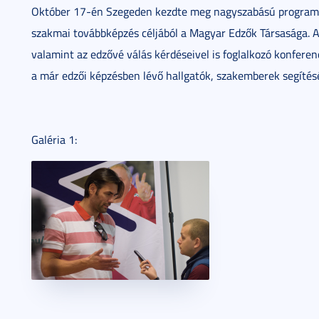
Október 17-én Szegeden kezdte meg nagyszabású programso
szakmai továbbképzés céljából a Magyar Edzők Társasága. Az
valamint az edzővé válás kérdéseivel is foglalkozó konferen
a már edzői képzésben lévő hallgatók, szakemberek segítését
Galéria 1: