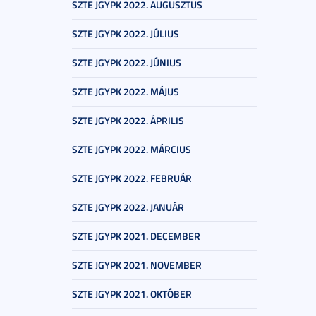
SZTE JGYPK 2022. AUGUSZTUS
SZTE JGYPK 2022. JÚLIUS
SZTE JGYPK 2022. JÚNIUS
SZTE JGYPK 2022. MÁJUS
SZTE JGYPK 2022. ÁPRILIS
SZTE JGYPK 2022. MÁRCIUS
SZTE JGYPK 2022. FEBRUÁR
SZTE JGYPK 2022. JANUÁR
SZTE JGYPK 2021. DECEMBER
SZTE JGYPK 2021. NOVEMBER
SZTE JGYPK 2021. OKTÓBER