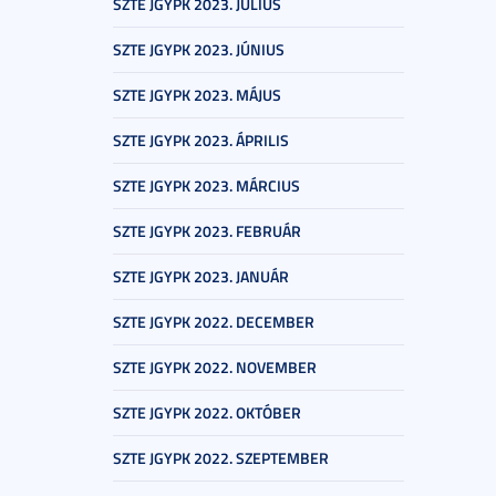
SZTE JGYPK 2023. JÚLIUS
SZTE JGYPK 2023. JÚNIUS
SZTE JGYPK 2023. MÁJUS
SZTE JGYPK 2023. ÁPRILIS
SZTE JGYPK 2023. MÁRCIUS
SZTE JGYPK 2023. FEBRUÁR
SZTE JGYPK 2023. JANUÁR
SZTE JGYPK 2022. DECEMBER
SZTE JGYPK 2022. NOVEMBER
SZTE JGYPK 2022. OKTÓBER
SZTE JGYPK 2022. SZEPTEMBER