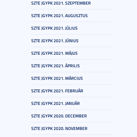
SZTE JGYPK 2021. SZEPTEMBER
SZTE JGYPK 2021. AUGUSZTUS
SZTE JGYPK 2021. JÚLIUS
SZTE JGYPK 2021. JÚNIUS
SZTE JGYPK 2021. MÁJUS
SZTE JGYPK 2021. ÁPRILIS
SZTE JGYPK 2021. MÁRCIUS
SZTE JGYPK 2021. FEBRUÁR
SZTE JGYPK 2021. JANUÁR
SZTE JGYPK 2020. DECEMBER
SZTE JGYPK 2020. NOVEMBER