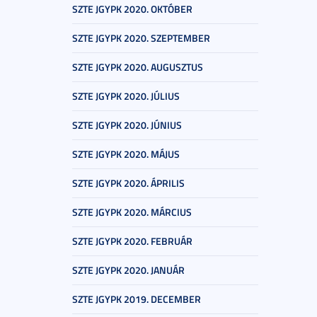
SZTE JGYPK 2020. OKTÓBER
SZTE JGYPK 2020. SZEPTEMBER
SZTE JGYPK 2020. AUGUSZTUS
SZTE JGYPK 2020. JÚLIUS
SZTE JGYPK 2020. JÚNIUS
SZTE JGYPK 2020. MÁJUS
SZTE JGYPK 2020. ÁPRILIS
SZTE JGYPK 2020. MÁRCIUS
SZTE JGYPK 2020. FEBRUÁR
SZTE JGYPK 2020. JANUÁR
SZTE JGYPK 2019. DECEMBER