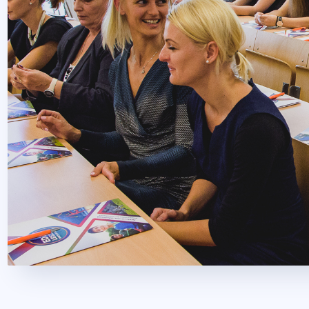
2017. október 30.
1 perc