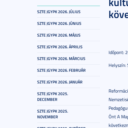
kult
köve
SZTE JGYPK 2026. JÚLIUS
SZTE JGYPK 2026. JÚNIUS
SZTE JGYPK 2026. MÁJUS
SZTE JGYPK 2026. ÁPRILIS
Időpont: 
SZTE JGYPK 2026. MÁRCIUS
Helyszín:
SZTE JGYPK 2026. FEBRUÁR
SZTE JGYPK 2026. JANUÁR
Reformáci
SZTE JGYPK 2025.
Nemzetisé
DECEMBER
Pedagógus
SZTE JGYPK 2025.
Önt A Mag
NOVEMBER
következm