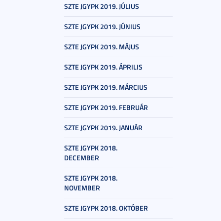
SZTE JGYPK 2019. JÚLIUS
SZTE JGYPK 2019. JÚNIUS
SZTE JGYPK 2019. MÁJUS
SZTE JGYPK 2019. ÁPRILIS
SZTE JGYPK 2019. MÁRCIUS
SZTE JGYPK 2019. FEBRUÁR
SZTE JGYPK 2019. JANUÁR
SZTE JGYPK 2018.
DECEMBER
SZTE JGYPK 2018.
NOVEMBER
SZTE JGYPK 2018. OKTÓBER