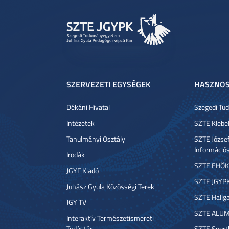
SZERVEZETI EGYSÉGEK
HASZNOS
Dékáni Hivatal
Szegedi T
Intézetek
SZTE Klebe
Tanulmányi Osztály
SZTE József
Információ
Irodák
SZTE EHÖK
JGYF Kiadó
SZTE JGYP
Juhász Gyula Közösségi Terek
SZTE Hallga
JGY TV
SZTE ALUM
Interaktív Természetismereti
Tudástár
SZTE Sport