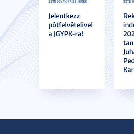
SZTE JGYPK FRISS HÍREK
SZTE J
Jelentkezz
Re
pótfelvételivel
ind
a JGYPK-ra!
20
tan
Juh
Pe
Ka