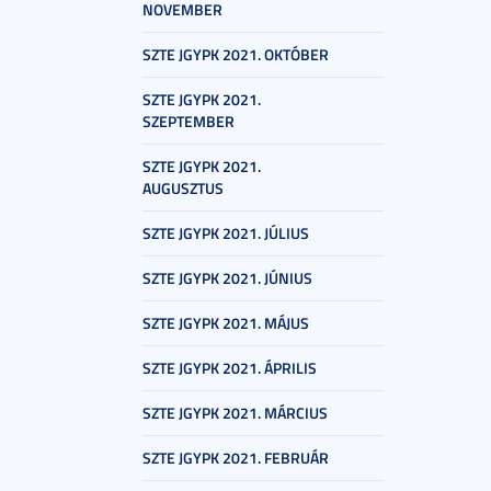
NOVEMBER
SZTE JGYPK 2021. OKTÓBER
SZTE JGYPK 2021.
SZEPTEMBER
SZTE JGYPK 2021.
AUGUSZTUS
SZTE JGYPK 2021. JÚLIUS
SZTE JGYPK 2021. JÚNIUS
SZTE JGYPK 2021. MÁJUS
SZTE JGYPK 2021. ÁPRILIS
SZTE JGYPK 2021. MÁRCIUS
SZTE JGYPK 2021. FEBRUÁR