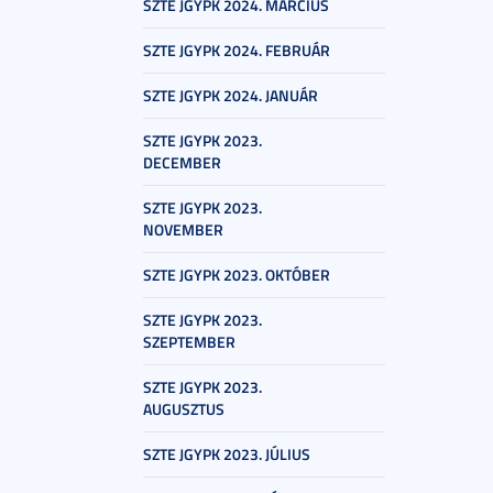
SZTE JGYPK 2024. MÁRCIUS
SZTE JGYPK 2024. FEBRUÁR
SZTE JGYPK 2024. JANUÁR
SZTE JGYPK 2023.
DECEMBER
SZTE JGYPK 2023.
NOVEMBER
SZTE JGYPK 2023. OKTÓBER
SZTE JGYPK 2023.
SZEPTEMBER
SZTE JGYPK 2023.
AUGUSZTUS
SZTE JGYPK 2023. JÚLIUS