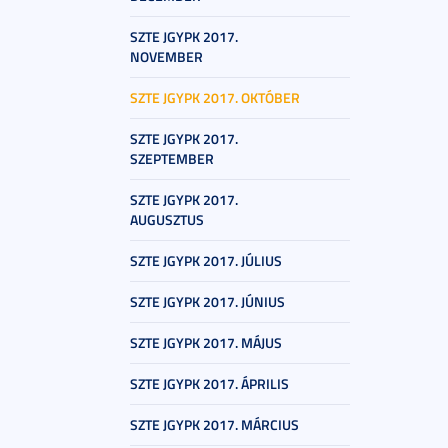
SZTE JGYPK 2017.
NOVEMBER
SZTE JGYPK 2017. OKTÓBER
SZTE JGYPK 2017.
SZEPTEMBER
SZTE JGYPK 2017.
AUGUSZTUS
SZTE JGYPK 2017. JÚLIUS
SZTE JGYPK 2017. JÚNIUS
SZTE JGYPK 2017. MÁJUS
SZTE JGYPK 2017. ÁPRILIS
SZTE JGYPK 2017. MÁRCIUS