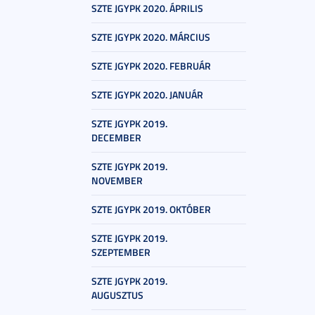
SZTE JGYPK 2020. ÁPRILIS
SZTE JGYPK 2020. MÁRCIUS
SZTE JGYPK 2020. FEBRUÁR
SZTE JGYPK 2020. JANUÁR
SZTE JGYPK 2019.
DECEMBER
SZTE JGYPK 2019.
NOVEMBER
SZTE JGYPK 2019. OKTÓBER
SZTE JGYPK 2019.
SZEPTEMBER
SZTE JGYPK 2019.
AUGUSZTUS