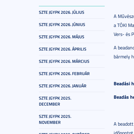
SZTE JGYPK 2026. JÚLIUS
A Művésze
SZTE JGYPK 2026. JÚNIUS
a TÓKI Ma
Vers- és P
SZTE JGYPK 2026. MÁJUS
A beadand
SZTE JGYPK 2026. ÁPRILIS
bármely ha
SZTE JGYPK 2026. MÁRCIUS
SZTE JGYPK 2026. FEBRUÁR
Beadási h
SZTE JGYPK 2026. JANUÁR
Beadás he
SZTE JGYPK 2025.
DECEMBER
SZTE JGYPK 2025.
NOVEMBER
A beadott
időpontot