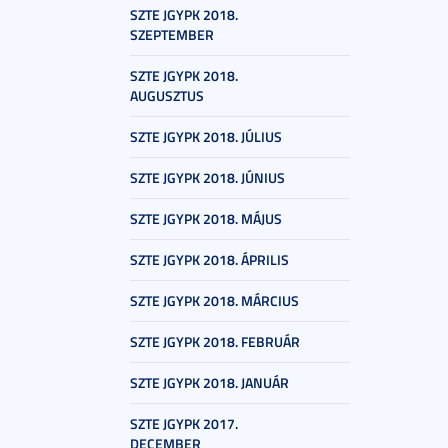
SZTE JGYPK 2018.
SZEPTEMBER
SZTE JGYPK 2018.
AUGUSZTUS
SZTE JGYPK 2018. JÚLIUS
SZTE JGYPK 2018. JÚNIUS
SZTE JGYPK 2018. MÁJUS
SZTE JGYPK 2018. ÁPRILIS
SZTE JGYPK 2018. MÁRCIUS
SZTE JGYPK 2018. FEBRUÁR
SZTE JGYPK 2018. JANUÁR
SZTE JGYPK 2017.
DECEMBER