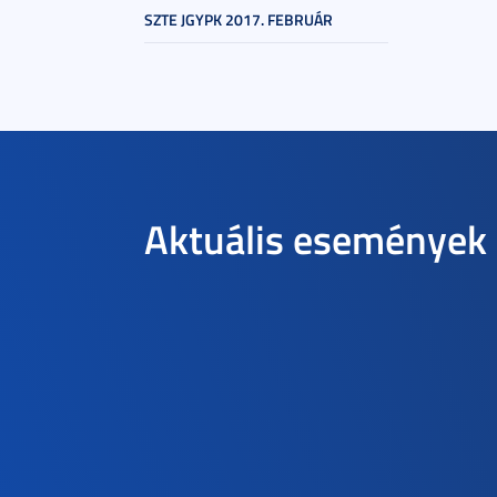
SZTE JGYPK 2017. FEBRUÁR
Aktuális események