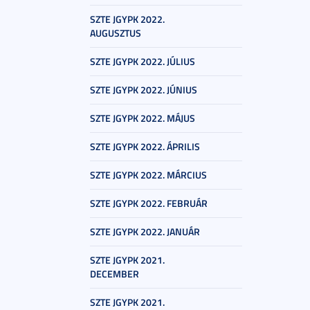
SZTE JGYPK 2022.
AUGUSZTUS
SZTE JGYPK 2022. JÚLIUS
SZTE JGYPK 2022. JÚNIUS
SZTE JGYPK 2022. MÁJUS
SZTE JGYPK 2022. ÁPRILIS
SZTE JGYPK 2022. MÁRCIUS
SZTE JGYPK 2022. FEBRUÁR
SZTE JGYPK 2022. JANUÁR
SZTE JGYPK 2021.
DECEMBER
SZTE JGYPK 2021.