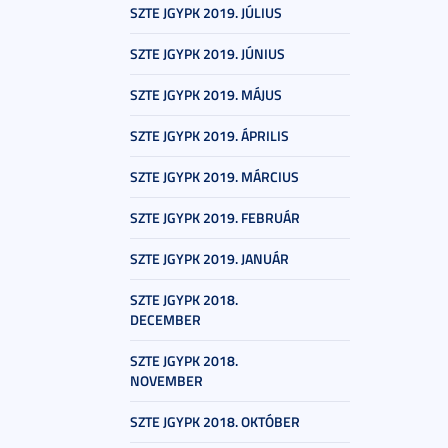
SZTE JGYPK 2019. JÚLIUS
SZTE JGYPK 2019. JÚNIUS
SZTE JGYPK 2019. MÁJUS
SZTE JGYPK 2019. ÁPRILIS
SZTE JGYPK 2019. MÁRCIUS
SZTE JGYPK 2019. FEBRUÁR
SZTE JGYPK 2019. JANUÁR
SZTE JGYPK 2018.
DECEMBER
SZTE JGYPK 2018.
NOVEMBER
SZTE JGYPK 2018. OKTÓBER