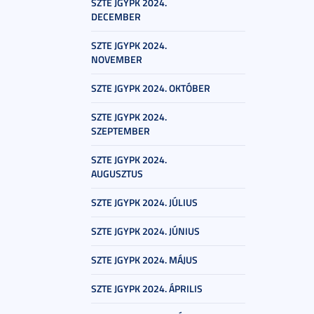
SZTE JGYPK 2024.
DECEMBER
SZTE JGYPK 2024.
NOVEMBER
SZTE JGYPK 2024. OKTÓBER
SZTE JGYPK 2024.
SZEPTEMBER
SZTE JGYPK 2024.
AUGUSZTUS
SZTE JGYPK 2024. JÚLIUS
SZTE JGYPK 2024. JÚNIUS
SZTE JGYPK 2024. MÁJUS
SZTE JGYPK 2024. ÁPRILIS