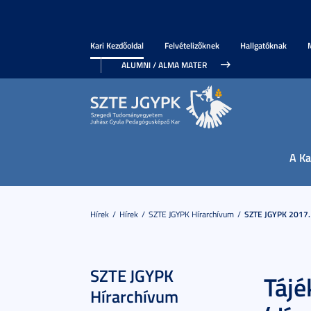
Kari Kezdőoldal
Felvételizőknek
Hallgatóknak
ALUMNI / ALMA MATER
A Ka
Hírek
Hírek
SZTE JGYPK Hírarchívum
SZTE JGYPK 2017.
SZTE JGYPK
Tájé
Hírarchívum