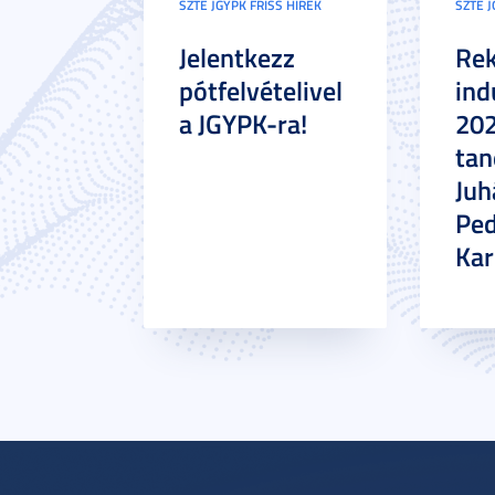
SZTE JGYPK FRISS HÍREK
SZTE J
Jelentkezz
Re
pótfelvételivel
ind
a JGYPK-ra!
20
tan
Juh
Pe
Ka