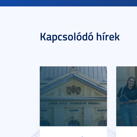
Kapcsolódó hírek