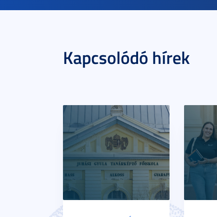
Kapcsolódó hírek