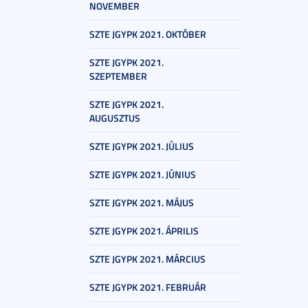
NOVEMBER
SZTE JGYPK 2021. OKTÓBER
SZTE JGYPK 2021.
SZEPTEMBER
SZTE JGYPK 2021.
AUGUSZTUS
SZTE JGYPK 2021. JÚLIUS
SZTE JGYPK 2021. JÚNIUS
SZTE JGYPK 2021. MÁJUS
SZTE JGYPK 2021. ÁPRILIS
SZTE JGYPK 2021. MÁRCIUS
SZTE JGYPK 2021. FEBRUÁR