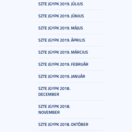
SZTE JGYPK 2019. JÚLIUS
SZTE JGYPK 2019. JÚNIUS
SZTE JGYPK 2019. MÁJUS
SZTE JGYPK 2019. ÁPRILIS
SZTE JGYPK 2019. MÁRCIUS
SZTE JGYPK 2019. FEBRUÁR
SZTE JGYPK 2019. JANUÁR
SZTE JGYPK 2018.
DECEMBER
SZTE JGYPK 2018.
NOVEMBER
SZTE JGYPK 2018. OKTÓBER