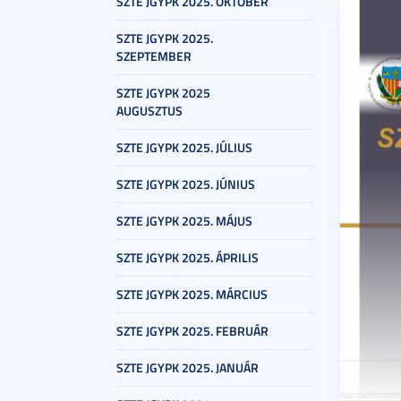
SZTE JGYPK 2025. OKTÓBER
SZTE JGYPK 2025.
SZEPTEMBER
SZTE JGYPK 2025
AUGUSZTUS
SZTE JGYPK 2025. JÚLIUS
SZTE JGYPK 2025. JÚNIUS
SZTE JGYPK 2025. MÁJUS
SZTE JGYPK 2025. ÁPRILIS
SZTE JGYPK 2025. MÁRCIUS
SZTE JGYPK 2025. FEBRUÁR
SZTE JGYPK 2025. JANUÁR