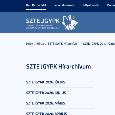
Kari Kezdőoldal
Felvételizőknek
Hallgatóknak
Munka
Hírek
Hírek
SZTE JGYPK Hírarchívum
SZTE JGYPK 2017. Októ
SZTE JGYPK Hírarchívum
SZTE JGYPK 2026. JÚLIUS
SZTE JGYPK 2026. JÚNIUS
SZTE JGYPK 2026. MÁJUS
SZTE JGYPK 2026. ÁPRILIS