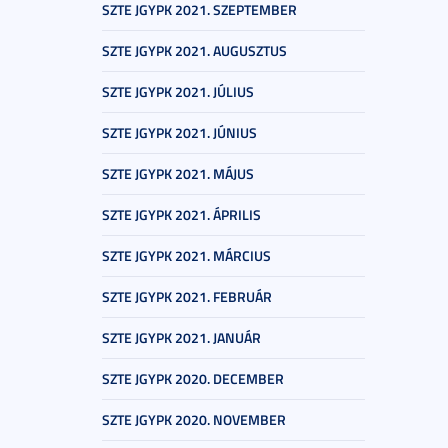
SZTE JGYPK 2021. SZEPTEMBER
SZTE JGYPK 2021. AUGUSZTUS
SZTE JGYPK 2021. JÚLIUS
SZTE JGYPK 2021. JÚNIUS
SZTE JGYPK 2021. MÁJUS
SZTE JGYPK 2021. ÁPRILIS
SZTE JGYPK 2021. MÁRCIUS
SZTE JGYPK 2021. FEBRUÁR
SZTE JGYPK 2021. JANUÁR
SZTE JGYPK 2020. DECEMBER
SZTE JGYPK 2020. NOVEMBER