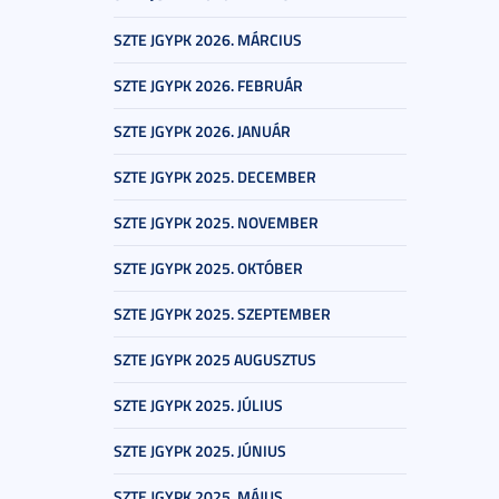
SZTE JGYPK 2026. MÁRCIUS
SZTE JGYPK 2026. FEBRUÁR
SZTE JGYPK 2026. JANUÁR
SZTE JGYPK 2025. DECEMBER
SZTE JGYPK 2025. NOVEMBER
SZTE JGYPK 2025. OKTÓBER
SZTE JGYPK 2025. SZEPTEMBER
SZTE JGYPK 2025 AUGUSZTUS
SZTE JGYPK 2025. JÚLIUS
SZTE JGYPK 2025. JÚNIUS
SZTE JGYPK 2025. MÁJUS