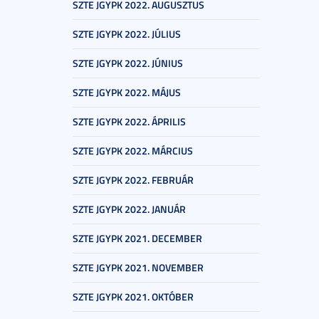
SZTE JGYPK 2022. AUGUSZTUS
SZTE JGYPK 2022. JÚLIUS
SZTE JGYPK 2022. JÚNIUS
SZTE JGYPK 2022. MÁJUS
SZTE JGYPK 2022. ÁPRILIS
SZTE JGYPK 2022. MÁRCIUS
SZTE JGYPK 2022. FEBRUÁR
SZTE JGYPK 2022. JANUÁR
SZTE JGYPK 2021. DECEMBER
SZTE JGYPK 2021. NOVEMBER
SZTE JGYPK 2021. OKTÓBER