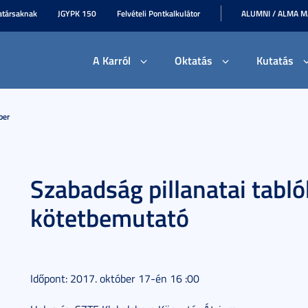
társaknak
JGYPK 150
Felvételi Pontkalkulátor
ALUMNI / ALMA 
A Karról
Oktatás
Kutatás
ber
Szabadság pillanatai tablók
kötetbemutató
Időpont: 2017. október 17-én 16 :00