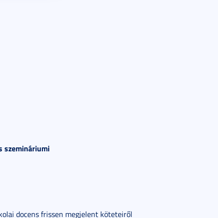
s szemináriumi
kolai docens frissen megjelent köteteiről