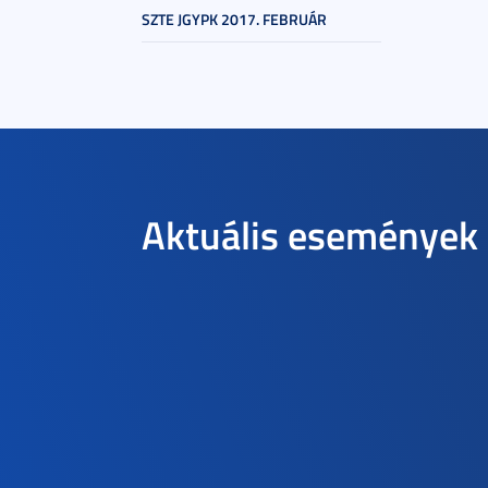
SZTE JGYPK 2017. FEBRUÁR
Aktuális események