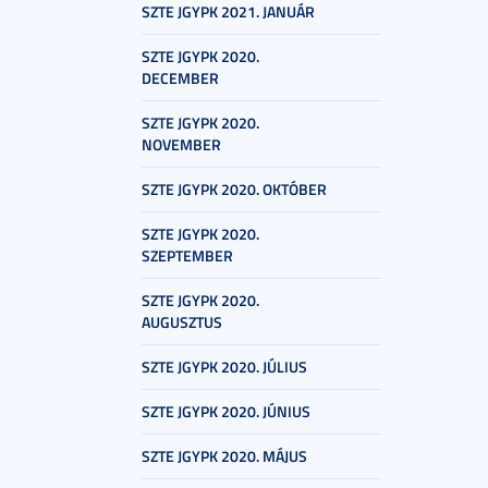
SZTE JGYPK 2021. JANUÁR
SZTE JGYPK 2020.
DECEMBER
SZTE JGYPK 2020.
NOVEMBER
SZTE JGYPK 2020. OKTÓBER
SZTE JGYPK 2020.
SZEPTEMBER
SZTE JGYPK 2020.
AUGUSZTUS
SZTE JGYPK 2020. JÚLIUS
SZTE JGYPK 2020. JÚNIUS
SZTE JGYPK 2020. MÁJUS