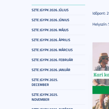
SZTE JGYPK 2026. JÚLIUS
Időpont: 
SZTE JGYPK 2026. JÚNIUS
Helyszín:
SZTE JGYPK 2026. MÁJUS
SZTE JGYPK 2026. ÁPRILIS
SZTE JGYPK 2026. MÁRCIUS
SZTE JGYPK 2026. FEBRUÁR
SZTE JGYPK 2026. JANUÁR
SZTE JGYPK 2025.
DECEMBER
SZTE JGYPK 2025.
NOVEMBER