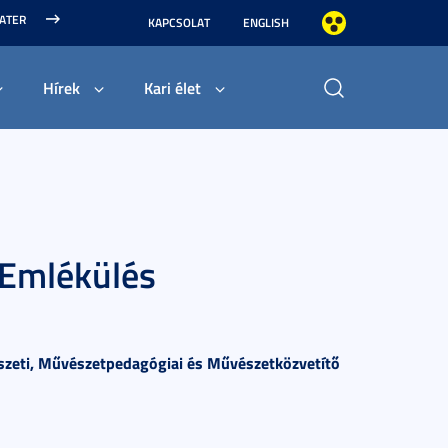
MATER
KAPCSOLAT
ENGLISH
Hírek
Kari élet
Emlékülés
zeti, Művészetpedagógiai és Művészetközvetítő