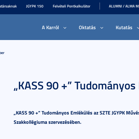
társaknak
JGYPK 150
Felvételi Pontkalkulátor
ALUMNI / ALMA 
A Karról
Oktatás
Kutatás
ber
„KASS 90 +” Tudományos 
„KASS 90 +” Tudományos Emlékülés
az SZTE JGYPK Művés
Szakkollégiuma szervezésében.