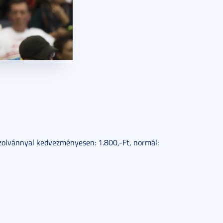
azolvánnyal kedvezményesen: 1.800,-Ft, normál: