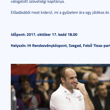
válogatott szövetségi kapitánya.
Előadásából most kiderül, mi a győzelem ára egy játékos és
Időpont: 2017. október 17. kedd 18.00
Helyszín: IH Rendezvényközpont, Szeged, Felső Tisza-part