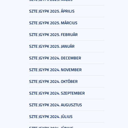
SZTE JGYPK 2025. ÁPRILIS
SZTE JGYPK 2025. MÁRCIUS
SZTE JGYPK 2025. FEBRUÁR
SZTE JGYPK 2025. JANUÁR
SZTE JGYPK 2024. DECEMBER
SZTE JGYPK 2024. NOVEMBER
SZTE JGYPK 2024. OKTÓBER
SZTE JGYPK 2024. SZEPTEMBER
SZTE JGYPK 2024. AUGUSZTUS
SZTE JGYPK 2024. JÚLIUS