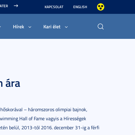
MATER
KAPCSOLAT
ENGLISH
Hírek
Kari élet
m ára
 hőskorával – háromszoros olimpiai bajnok,
 Swimming Hall of Fame vagyis a Hírességek
n belül, 2013-tól 2016. december 31-ig a férfi