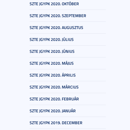
SZTE JGYPK 2020. OKTÓBER
SZTE JGYPK 2020. SZEPTEMBER
SZTE JGYPK 2020. AUGUSZTUS
SZTE JGYPK 2020. JÚLIUS
SZTE JGYPK 2020. JÚNIUS
SZTE JGYPK 2020. MÁJUS
SZTE JGYPK 2020. ÁPRILIS
SZTE JGYPK 2020. MÁRCIUS
SZTE JGYPK 2020. FEBRUÁR
SZTE JGYPK 2020. JANUÁR
SZTE JGYPK 2019. DECEMBER