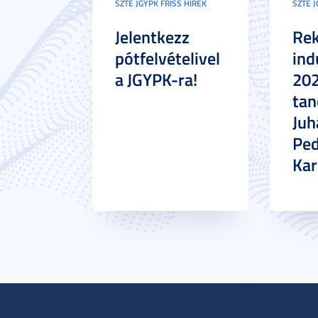
SZTE JGYPK FRISS HÍREK
SZTE J
Jelentkezz
Re
pótfelvételivel
ind
a JGYPK-ra!
20
tan
Juh
Pe
Ka