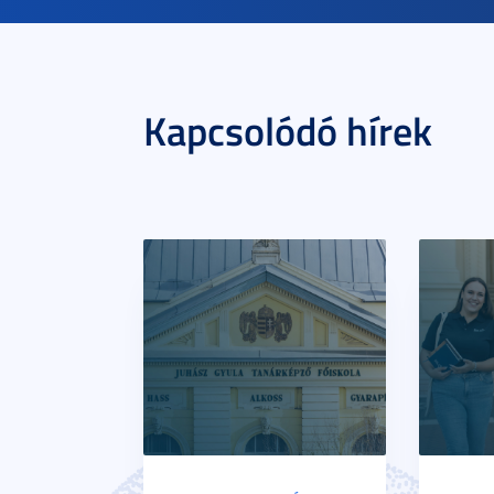
Kapcsolódó hírek