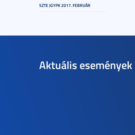
SZTE JGYPK 2017. FEBRUÁR
Aktuális események