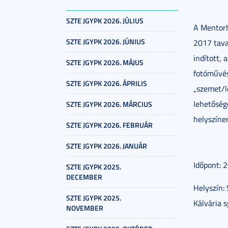
SZTE JGYPK 2026. JÚLIUS
A Mentorh
SZTE JGYPK 2026. JÚNIUS
2017 tava
indított,
SZTE JGYPK 2026. MÁJUS
fotóművé
SZTE JGYPK 2026. ÁPRILIS
„szemet/l
lehetőség
SZTE JGYPK 2026. MÁRCIUS
helyszíne
SZTE JGYPK 2026. FEBRUÁR
SZTE JGYPK 2026. JANUÁR
Időpont: 
SZTE JGYPK 2025.
DECEMBER
Helyszín:
SZTE JGYPK 2025.
Kálvária s
NOVEMBER