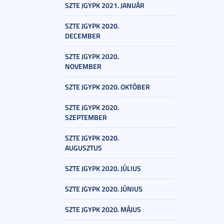
SZTE JGYPK 2021. JANUÁR
SZTE JGYPK 2020.
DECEMBER
SZTE JGYPK 2020.
NOVEMBER
SZTE JGYPK 2020. OKTÓBER
SZTE JGYPK 2020.
SZEPTEMBER
SZTE JGYPK 2020.
AUGUSZTUS
SZTE JGYPK 2020. JÚLIUS
SZTE JGYPK 2020. JÚNIUS
SZTE JGYPK 2020. MÁJUS