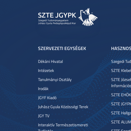
SZERVEZETI EGYSÉGEK
HASZNOS
Dékáni Hivatal
Szegedi T
Intézetek
SZTE Klebe
Tanulmányi Osztály
SZTE József
Információ
Irodák
SZTE EHÖK
JGYF Kiadó
SZTE JGYP
Juhász Gyula Közösségi Terek
SZTE Hallga
JGY TV
SZTE ALUM
Interaktív Természetismereti
Tudástár
SZTE Sport