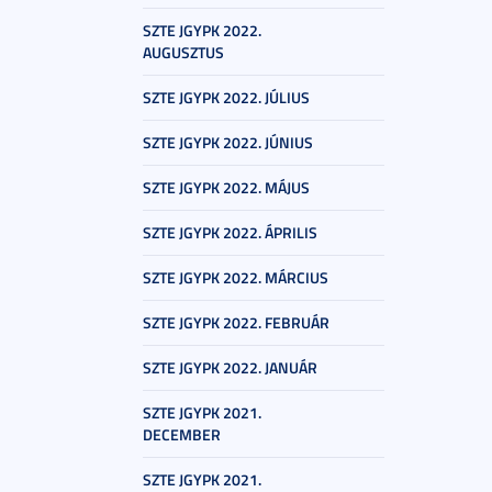
SZTE JGYPK 2022.
AUGUSZTUS
SZTE JGYPK 2022. JÚLIUS
SZTE JGYPK 2022. JÚNIUS
SZTE JGYPK 2022. MÁJUS
SZTE JGYPK 2022. ÁPRILIS
SZTE JGYPK 2022. MÁRCIUS
SZTE JGYPK 2022. FEBRUÁR
SZTE JGYPK 2022. JANUÁR
SZTE JGYPK 2021.
DECEMBER
SZTE JGYPK 2021.