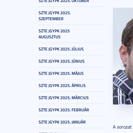
SZTE JGYPK 2025. OKTÓBER
SZTE JGYPK 2025.
SZEPTEMBER
SZTE JGYPK 2025
AUGUSZTUS
SZTE JGYPK 2025. JÚLIUS
SZTE JGYPK 2025. JÚNIUS
SZTE JGYPK 2025. MÁJUS
SZTE JGYPK 2025. ÁPRILIS
SZTE JGYPK 2025. MÁRCIUS
SZTE JGYPK 2025. FEBRUÁR
SZTE JGYPK 2025. JANUÁR
A sorozat