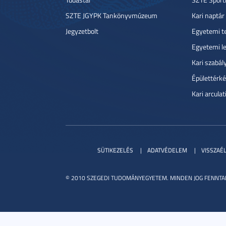
SZTE JGYPK Tankönyvmúzeum
Kari naptár
Jegyzetbolt
Egyetemi t
Egyetemi l
Kari szabál
Épülettérké
Kari arcula
SÜTIKEZELÉS
ADATVÉDELEM
VISSZAÉ
© 2010 SZEGEDI TUDOMÁNYEGYETEM. MINDEN JOG FENNTA