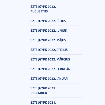
SZTE JGYPK 2022.
AUGUSZTUS
SZTE JGYPK 2022. JÚLIUS
SZTE JGYPK 2022. JÚNIUS
SZTE JGYPK 2022. MÁJUS
SZTE JGYPK 2022. ÁPRILIS
SZTE JGYPK 2022. MÁRCIUS
SZTE JGYPK 2022. FEBRUÁR
SZTE JGYPK 2022. JANUÁR
SZTE JGYPK 2021.
DECEMBER
SZTE JGYPK 2021.