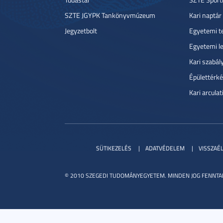
SZTE JGYPK Tankönyvmúzeum
Kari naptár
Jegyzetbolt
Egyetemi t
Egyetemi l
Kari szabál
Épülettérké
Kari arcula
SÜTIKEZELÉS
ADATVÉDELEM
VISSZAÉ
© 2010 SZEGEDI TUDOMÁNYEGYETEM. MINDEN JOG FENNTA