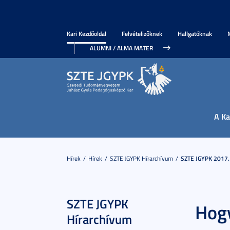
Kari Kezdőoldal
Felvételizőknek
Hallgatóknak
ALUMNI / ALMA MATER
A Ka
Hírek
Hírek
SZTE JGYPK Hírarchívum
SZTE JGYPK 2017.
SZTE JGYPK
Hogy
Hírarchívum