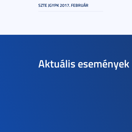
SZTE JGYPK 2017. FEBRUÁR
Aktuális események