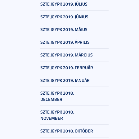
SZTE JGYPK 2019. JÚLIUS
SZTE JGYPK 2019. JÚNIUS
SZTE JGYPK 2019. MÁJUS
SZTE JGYPK 2019. ÁPRILIS
SZTE JGYPK 2019. MÁRCIUS
SZTE JGYPK 2019. FEBRUÁR
SZTE JGYPK 2019. JANUÁR
SZTE JGYPK 2018.
DECEMBER
SZTE JGYPK 2018.
NOVEMBER
SZTE JGYPK 2018. OKTÓBER