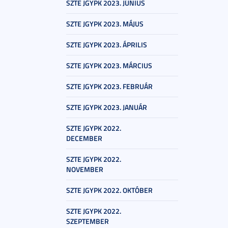
SZTE JGYPK 2023. JÚNIUS
SZTE JGYPK 2023. MÁJUS
SZTE JGYPK 2023. ÁPRILIS
SZTE JGYPK 2023. MÁRCIUS
SZTE JGYPK 2023. FEBRUÁR
SZTE JGYPK 2023. JANUÁR
SZTE JGYPK 2022.
DECEMBER
SZTE JGYPK 2022.
NOVEMBER
SZTE JGYPK 2022. OKTÓBER
SZTE JGYPK 2022.
SZEPTEMBER