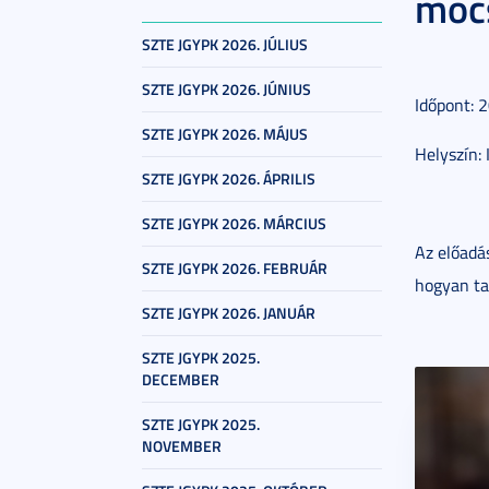
moc
SZTE JGYPK 2026. JÚLIUS
SZTE JGYPK 2026. JÚNIUS
Időpont: 
SZTE JGYPK 2026. MÁJUS
Helyszín:
SZTE JGYPK 2026. ÁPRILIS
SZTE JGYPK 2026. MÁRCIUS
Az előadá
SZTE JGYPK 2026. FEBRUÁR
hogyan tal
SZTE JGYPK 2026. JANUÁR
SZTE JGYPK 2025.
DECEMBER
SZTE JGYPK 2025.
NOVEMBER