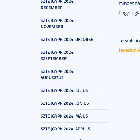
SZTE JGYPK 2024.
mindennap
DECEMBER
hogy fogl
SZTE JGYPK 2024.
NOVEMBER
SZTE JGYPK 2024. OKTÓBER
További i
tevedunk
SZTE JGYPK 2024.
SZEPTEMBER
SZTE JGYPK 2024.
AUGUSZTUS
SZTE JGYPK 2024. JÚLIUS
SZTE JGYPK 2024. JÚNIUS
SZTE JGYPK 2024. MÁJUS
SZTE JGYPK 2024. ÁPRILIS