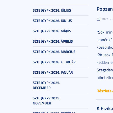
Popzene
SZTE JGYPK 2026. JÚLIUS
2021. sz
SZTE JGYPK 2026. JÚNIUS
SZTE JGYPK 2026. MÁJUS
"Sok min
lennénk"
SZTE JGYPK 2026. ÁPRILIS
középisk
SZTE JGYPK 2026. MÁRCIUS
Kórusok 
SZTE JGYPK 2026. FEBRUÁR
kedden es
Szegeden
SZTE JGYPK 2026. JANUÁR
hihetetle
SZTE JGYPK 2025.
DECEMBER
Részlete
SZTE JGYPK 2025.
NOVEMBER
A Fizik