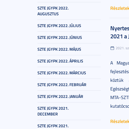
Részlete
SZTE JGYPK 2022.
AUGUSZTUS
SZTE JGYPK 2022. JÚLIUS
Nyertes
2021 a
SZTE JGYPK 2022. JÚNIUS
2021. sz
SZTE JGYPK 2022. MÁJUS
SZTE JGYPK 2022. ÁPRILIS
A Magya
fejleszté
SZTE JGYPK 2022. MÁRCIUS
köztük 
SZTE JGYPK 2022. FEBRUÁR
Egészség
SZTE JGYPK 2022. JANUÁR
MTA-SZT
kutatócso
SZTE JGYPK 2021.
DECEMBER
Részlete
SZTE JGYPK 2021.