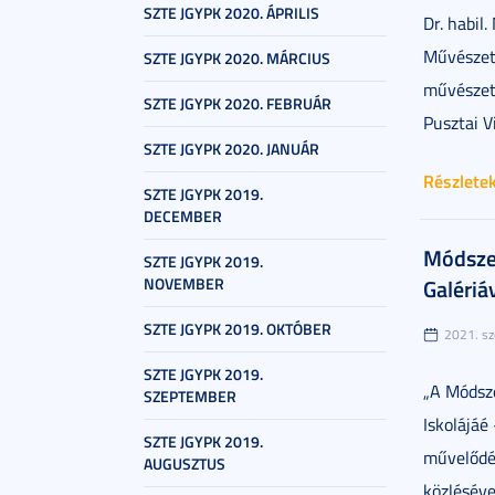
SZTE JGYPK 2020. ÁPRILIS
Dr. habil
Művészeti
SZTE JGYPK 2020. MÁRCIUS
művészetf
SZTE JGYPK 2020. FEBRUÁR
Pusztai V
SZTE JGYPK 2020. JANUÁR
Részlete
SZTE JGYPK 2019.
DECEMBER
Módsze
SZTE JGYPK 2019.
NOVEMBER
Galériá
SZTE JGYPK 2019. OKTÓBER
2021. sz
SZTE JGYPK 2019.
„A Módsze
SZEPTEMBER
Iskolájáé
SZTE JGYPK 2019.
művelődés
AUGUSZTUS
közléséve