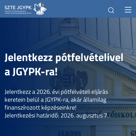
Toggl
navig
Jelentkezz pótfelvételivel
a JGYPK-ra!
Jelentkezz a 2026. évi pótfelvételi eljárás
keretein belül a JGYPK-ra, akár államilag
finanszírozott képzéseinkre!
Jelentkezési határidő: 2026. augusztus 7.