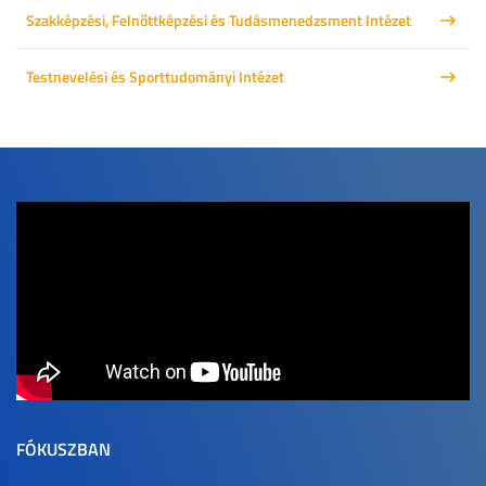
Szakképzési, Felnőttképzési és Tudásmenedzsment Intézet
Testnevelési és Sporttudományi Intézet
FÓKUSZBAN