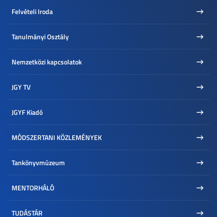
Nyílt napok
Felvételi Iroda
Kollégium
Kari élet
Tanulmányi Osztály
Szeged bemutatása
Nemzetközi kapcsolatok
JGY TV
JGYF Kiadó
MÓDSZERTANI KÖZLEMÉNYEK
Tankönyvmúzeum
MENTORHÁLÓ
TUDÁSTÁR