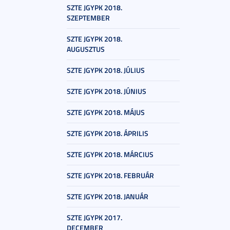
SZTE JGYPK 2018.
SZEPTEMBER
SZTE JGYPK 2018.
AUGUSZTUS
SZTE JGYPK 2018. JÚLIUS
SZTE JGYPK 2018. JÚNIUS
SZTE JGYPK 2018. MÁJUS
SZTE JGYPK 2018. ÁPRILIS
SZTE JGYPK 2018. MÁRCIUS
SZTE JGYPK 2018. FEBRUÁR
SZTE JGYPK 2018. JANUÁR
SZTE JGYPK 2017.
DECEMBER