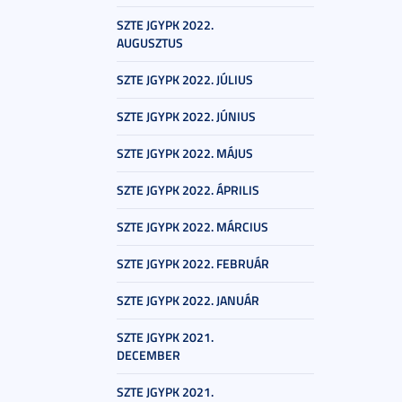
SZTE JGYPK 2022.
AUGUSZTUS
SZTE JGYPK 2022. JÚLIUS
SZTE JGYPK 2022. JÚNIUS
SZTE JGYPK 2022. MÁJUS
SZTE JGYPK 2022. ÁPRILIS
SZTE JGYPK 2022. MÁRCIUS
SZTE JGYPK 2022. FEBRUÁR
SZTE JGYPK 2022. JANUÁR
SZTE JGYPK 2021.
DECEMBER
SZTE JGYPK 2021.