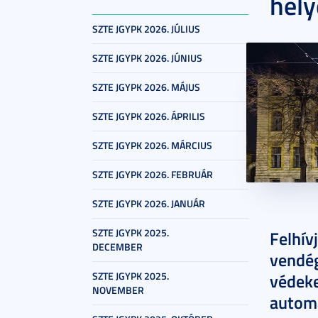
hely
SZTE JGYPK 2026. JÚLIUS
SZTE JGYPK 2026. JÚNIUS
SZTE JGYPK 2026. MÁJUS
SZTE JGYPK 2026. ÁPRILIS
SZTE JGYPK 2026. MÁRCIUS
SZTE JGYPK 2026. FEBRUÁR
SZTE JGYPK 2026. JANUÁR
2020. okt
SZTE JGYPK 2025.
Felhív
DECEMBER
vendég
SZTE JGYPK 2025.
védeke
NOVEMBER
automa