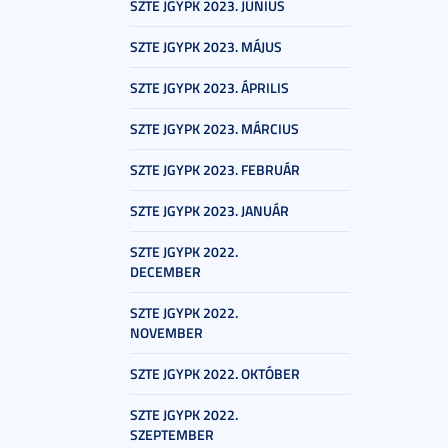
SZTE JGYPK 2023. JÚNIUS
SZTE JGYPK 2023. MÁJUS
SZTE JGYPK 2023. ÁPRILIS
SZTE JGYPK 2023. MÁRCIUS
SZTE JGYPK 2023. FEBRUÁR
SZTE JGYPK 2023. JANUÁR
SZTE JGYPK 2022.
DECEMBER
SZTE JGYPK 2022.
NOVEMBER
SZTE JGYPK 2022. OKTÓBER
SZTE JGYPK 2022.
SZEPTEMBER