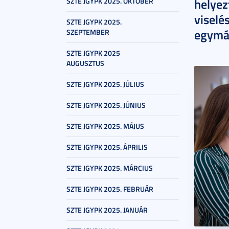
helyez
SZTE JGYPK 2025. OKTÓBER
viselé
SZTE JGYPK 2025.
egymá
SZEPTEMBER
SZTE JGYPK 2025
AUGUSZTUS
SZTE JGYPK 2025. JÚLIUS
SZTE JGYPK 2025. JÚNIUS
SZTE JGYPK 2025. MÁJUS
SZTE JGYPK 2025. ÁPRILIS
SZTE JGYPK 2025. MÁRCIUS
SZTE JGYPK 2025. FEBRUÁR
SZTE JGYPK 2025. JANUÁR