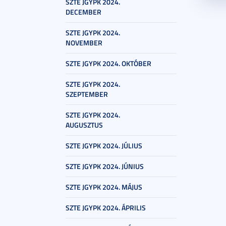
SZTE JGYPK 2024.
DECEMBER
SZTE JGYPK 2024.
NOVEMBER
SZTE JGYPK 2024. OKTÓBER
SZTE JGYPK 2024.
SZEPTEMBER
SZTE JGYPK 2024.
AUGUSZTUS
SZTE JGYPK 2024. JÚLIUS
SZTE JGYPK 2024. JÚNIUS
SZTE JGYPK 2024. MÁJUS
SZTE JGYPK 2024. ÁPRILIS