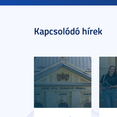
Kapcsolódó hírek