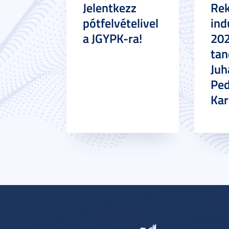
Jelentkezz
Re
pótfelvételivel
ind
a JGYPK-ra!
20
tan
Juh
Pe
Ka