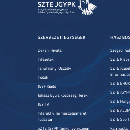
SZERVEZETI EGYSÉGEK
HASZNOS
Dékáni Hivatal
Szegedi T
Intézetek
SZTE Klebe
Tanulmányi Osztály
SZTE József
Információ
Irodák
SZTE EHÖK
JGYF Kiadó
SZTE JGYP
Juhász Gyula Közösségi Terek
SZTE Hallga
JGY TV
SZTE ALUM
Interaktív Természetismereti
Tudástár
SZTE Sport
SZTE JGYPK Tankönyvmúzeum
Kari naptár