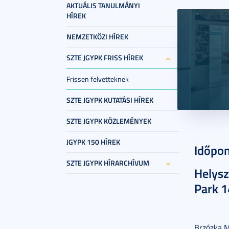
AKTUÁLIS TANULMÁNYI
HÍREK
NEMZETKÖZI HÍREK
SZTE JGYPK FRISS HÍREK
Frissen felvetteknek
SZTE JGYPK KUTATÁSI HÍREK
SZTE JGYPK KÖZLEMÉNYEK
2025. júl
JGYPK 150 HÍREK
Időpon
SZTE JGYPK HÍRARCHÍVUM
Helysz
Park 1
Brzózka M