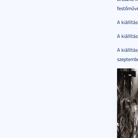
festőművés
A kiállít
A kiállít
A kiállítá
szeptembe