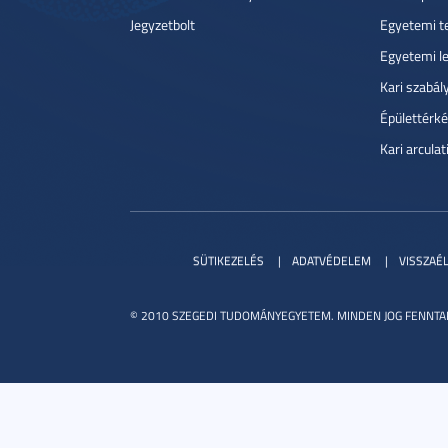
Jegyzetbolt
Egyetemi t
Egyetemi l
Kari szabál
Épülettérké
Kari arcula
SÜTIKEZELÉS
ADATVÉDELEM
VISSZAÉ
© 2010 SZEGEDI TUDOMÁNYEGYETEM. MINDEN JOG FENNTA