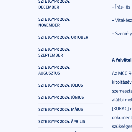
SZTE JGYPK 2024.
- Írás- és
DECEMBER
SZTE JGYPK 2024.
- Vitakés
NOVEMBER
- Személy
SZTE JGYPK 2024. OKTÓBER
SZTE JGYPK 2024.
SZEPTEMBER
A felvéte
SZTE JGYPK 2024.
Az MCC R
AUGUSZTUS
kitöltésév
SZTE JGYPK 2024. JÚLIUS
szemeszte
SZTE JGYPK 2024. JÚNIUS
alábbi mel
[KUKAC] m
SZTE JGYPK 2024. MÁJUS
dokumentu
SZTE JGYPK 2024. ÁPRILIS
szükséges