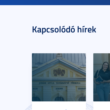
Kapcsolódó hírek