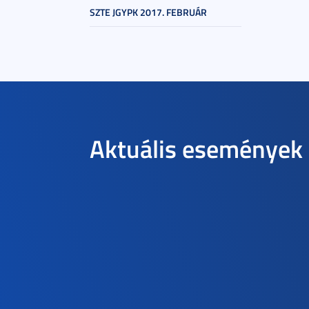
SZTE JGYPK 2017. FEBRUÁR
Aktuális események