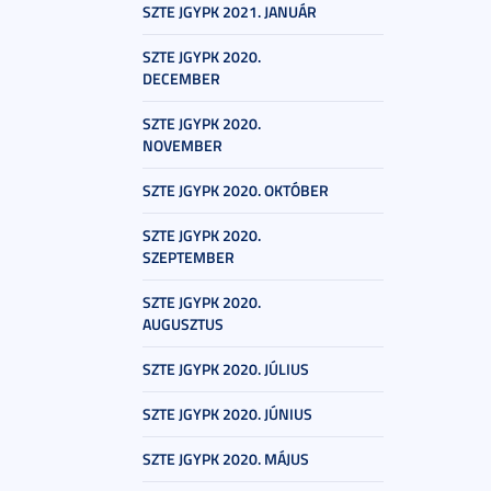
SZTE JGYPK 2021. JANUÁR
SZTE JGYPK 2020.
DECEMBER
SZTE JGYPK 2020.
NOVEMBER
SZTE JGYPK 2020. OKTÓBER
SZTE JGYPK 2020.
SZEPTEMBER
SZTE JGYPK 2020.
AUGUSZTUS
SZTE JGYPK 2020. JÚLIUS
SZTE JGYPK 2020. JÚNIUS
SZTE JGYPK 2020. MÁJUS