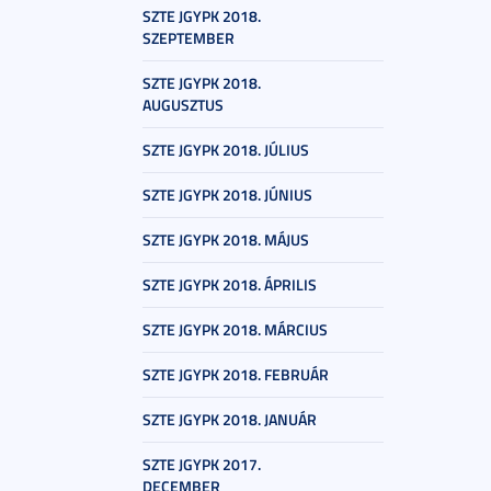
SZTE JGYPK 2018.
SZEPTEMBER
SZTE JGYPK 2018.
AUGUSZTUS
SZTE JGYPK 2018. JÚLIUS
SZTE JGYPK 2018. JÚNIUS
SZTE JGYPK 2018. MÁJUS
SZTE JGYPK 2018. ÁPRILIS
SZTE JGYPK 2018. MÁRCIUS
SZTE JGYPK 2018. FEBRUÁR
SZTE JGYPK 2018. JANUÁR
SZTE JGYPK 2017.
DECEMBER