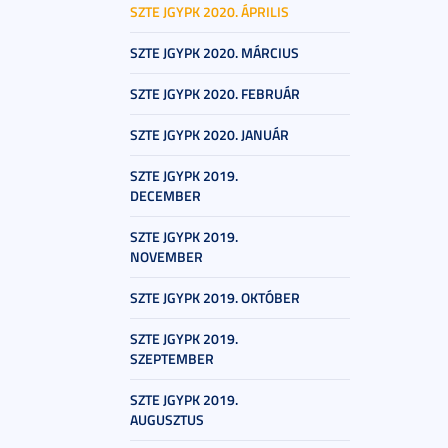
SZTE JGYPK 2020. ÁPRILIS
SZTE JGYPK 2020. MÁRCIUS
SZTE JGYPK 2020. FEBRUÁR
SZTE JGYPK 2020. JANUÁR
SZTE JGYPK 2019.
DECEMBER
SZTE JGYPK 2019.
NOVEMBER
SZTE JGYPK 2019. OKTÓBER
SZTE JGYPK 2019.
SZEPTEMBER
SZTE JGYPK 2019.
AUGUSZTUS