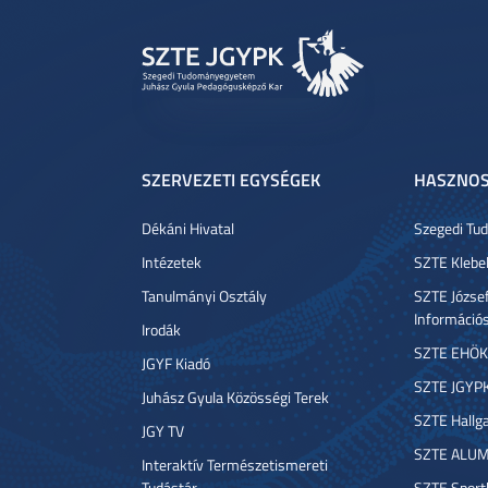
SZERVEZETI EGYSÉGEK
HASZNOS
Dékáni Hivatal
Szegedi T
Intézetek
SZTE Klebe
Tanulmányi Osztály
SZTE József
Információ
Irodák
SZTE EHÖK
JGYF Kiadó
SZTE JGYP
Juhász Gyula Közösségi Terek
SZTE Hallga
JGY TV
SZTE ALUM
Interaktív Természetismereti
Tudástár
SZTE Sport