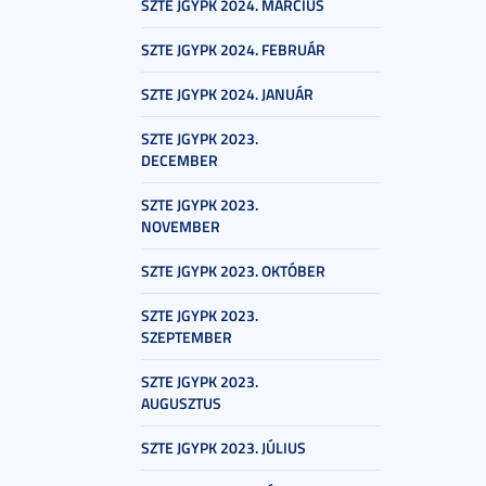
SZTE JGYPK 2024. MÁRCIUS
SZTE JGYPK 2024. FEBRUÁR
SZTE JGYPK 2024. JANUÁR
SZTE JGYPK 2023.
DECEMBER
SZTE JGYPK 2023.
NOVEMBER
SZTE JGYPK 2023. OKTÓBER
SZTE JGYPK 2023.
SZEPTEMBER
SZTE JGYPK 2023.
AUGUSZTUS
SZTE JGYPK 2023. JÚLIUS