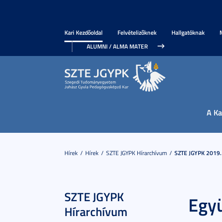
Kari Kezdőoldal
Felvételizőknek
Hallgatóknak
ALUMNI / ALMA MATER
A Ka
Hírek
Hírek
SZTE JGYPK Hírarchívum
SZTE JGYPK 2019.
SZTE JGYPK
Egy
Hírarchívum