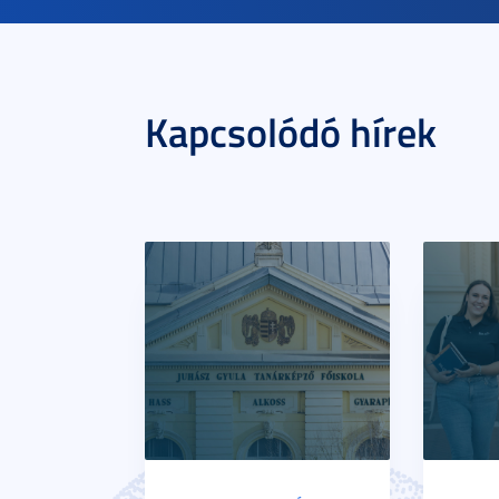
Kapcsolódó hírek