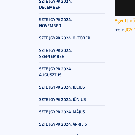
SZTE JGYPK 2024.
DECEMBER
SZTE JGYPK 2024.
Együttműk
NOVEMBER
JGY 
from
SZTE JGYPK 2024. OKTÓBER
SZTE JGYPK 2024.
SZEPTEMBER
SZTE JGYPK 2024.
AUGUSZTUS
SZTE JGYPK 2024. JÚLIUS
SZTE JGYPK 2024. JÚNIUS
SZTE JGYPK 2024. MÁJUS
SZTE JGYPK 2024. ÁPRILIS