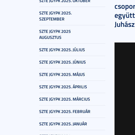
SZTE JGYPK 2025. OKTÓBER
csopor
SZTE JGYPK 2025.
együtt
SZEPTEMBER
Juhász
SZTE JGYPK 2025
AUGUSZTUS
SZTE JGYPK 2025. JÚLIUS
SZTE JGYPK 2025. JÚNIUS
SZTE JGYPK 2025. MÁJUS
SZTE JGYPK 2025. ÁPRILIS
SZTE JGYPK 2025. MÁRCIUS
SZTE JGYPK 2025. FEBRUÁR
SZTE JGYPK 2025. JANUÁR