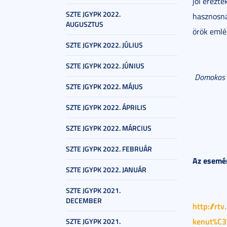
jól érezt
SZTE JGYPK 2022.
hasznosna
AUGUSZTUS
örök emlé
SZTE JGYPK 2022. JÚLIUS
SZTE JGYPK 2022. JÚNIUS
Domokos M
SZTE JGYPK 2022. MÁJUS
SZTE JGYPK 2022. ÁPRILIS
SZTE JGYPK 2022. MÁRCIUS
SZTE JGYPK 2022. FEBRUÁR
Az esemén
SZTE JGYPK 2022. JANUÁR
SZTE JGYPK 2021.
DECEMBER
http://r
kenut%C3
SZTE JGYPK 2021.