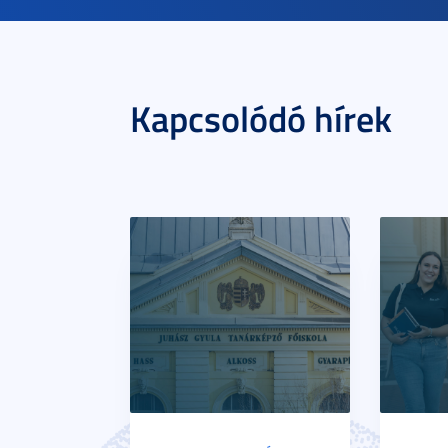
Kapcsolódó hírek