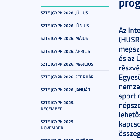
pro
SZTE JGYPK 2026. JÚLIUS
SZTE JGYPK 2026. JÚNIUS
Az Int
(HUSRB
SZTE JGYPK 2026. MÁJUS
megsz
SZTE JGYPK 2026. ÁPRILIS
és az 
SZTE JGYPK 2026. MÁRCIUS
részvé
Egyesü
SZTE JGYPK 2026. FEBRUÁR
nemzet
SZTE JGYPK 2026. JANUÁR
sport 
SZTE JGYPK 2025.
népsze
DECEMBER
lehető
SZTE JGYPK 2025.
kapcso
NOVEMBER
összeg