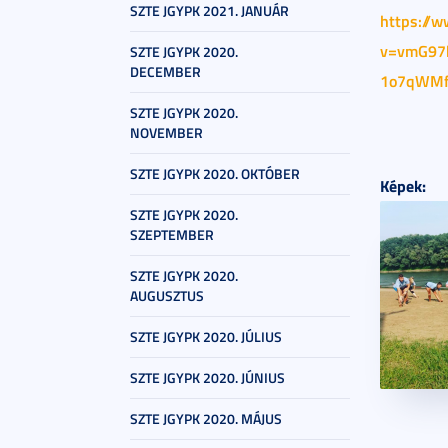
SZTE JGYPK 2021. JANUÁR
https://
v=vmG97h
SZTE JGYPK 2020.
DECEMBER
1o7qWMf
SZTE JGYPK 2020.
NOVEMBER
SZTE JGYPK 2020. OKTÓBER
Képek:
SZTE JGYPK 2020.
SZEPTEMBER
SZTE JGYPK 2020.
AUGUSZTUS
SZTE JGYPK 2020. JÚLIUS
SZTE JGYPK 2020. JÚNIUS
SZTE JGYPK 2020. MÁJUS