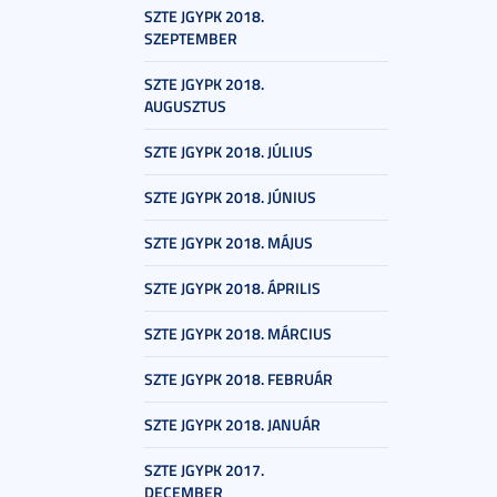
SZTE JGYPK 2018.
SZEPTEMBER
SZTE JGYPK 2018.
AUGUSZTUS
SZTE JGYPK 2018. JÚLIUS
SZTE JGYPK 2018. JÚNIUS
SZTE JGYPK 2018. MÁJUS
SZTE JGYPK 2018. ÁPRILIS
SZTE JGYPK 2018. MÁRCIUS
SZTE JGYPK 2018. FEBRUÁR
SZTE JGYPK 2018. JANUÁR
SZTE JGYPK 2017.
DECEMBER