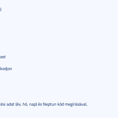
)
özet
skodjon
tési adat (év, hó, nap) és Neptun kód megírásával,