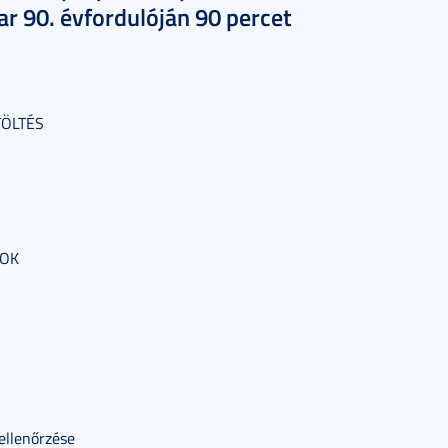
ar 90. évfordulóján 90 percet
TÖLTÉS
NOK
ellenőrzése