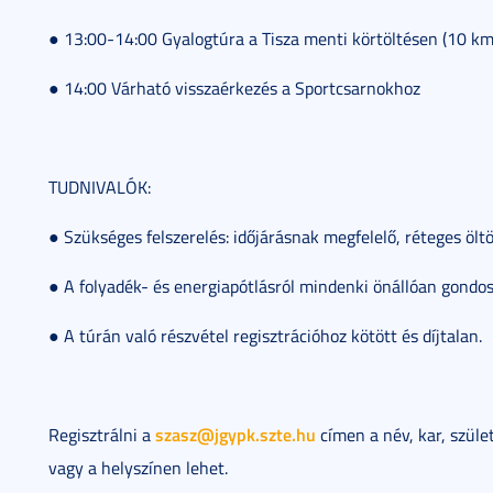
● 13:00-14:00 Gyalogtúra a Tisza menti körtöltésen (10 km
● 14:00 Várható visszaérkezés a Sportcsarnokhoz
TUDNIVALÓK:
● Szükséges felszerelés: időjárásnak megfelelő, réteges ölt
● A folyadék- és energiapótlásról mindenki önállóan gondo
● A túrán való részvétel regisztrációhoz kötött és díjtalan.
szasz@jgypk.szte.hu
Regisztrálni a
címen a név, kar, szüle
vagy a helyszínen lehet.