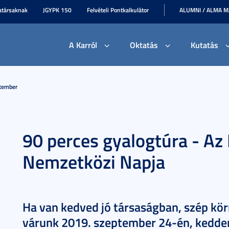
társaknak
JGYPK 150
Felvételi Pontkalkulátor
ALUMNI / ALMA 
A Karról
Oktatás
Kutatás
tember
90 perces gyalogtúra - Az
Nemzetközi Napja
Ha van kedved jó társaságban, szép kör
várunk 2019. szeptember 24-én, kedden