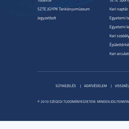
SZTE JGYPK Tankönyvmúzeum
Kari naptár
Jegyzetbolt
Egyetemi t
Egyetemi l
Kari szabál
Épülettérké
Kari arcula
SÜTIKEZELÉS
ADATVÉDELEM
VISSZAÉ
© 2010 SZEGEDI TUDOMÁNYEGYETEM. MINDEN JOG FENNTA