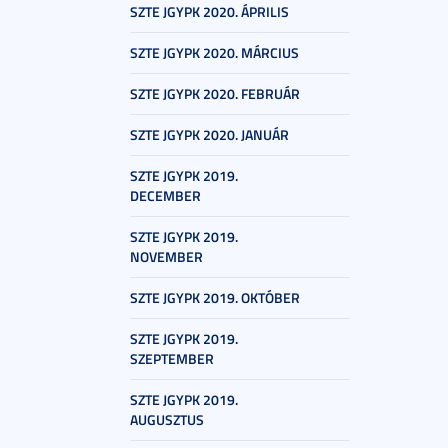
SZTE JGYPK 2020. ÁPRILIS
SZTE JGYPK 2020. MÁRCIUS
SZTE JGYPK 2020. FEBRUÁR
SZTE JGYPK 2020. JANUÁR
SZTE JGYPK 2019.
DECEMBER
SZTE JGYPK 2019.
NOVEMBER
SZTE JGYPK 2019. OKTÓBER
SZTE JGYPK 2019.
SZEPTEMBER
SZTE JGYPK 2019.
AUGUSZTUS