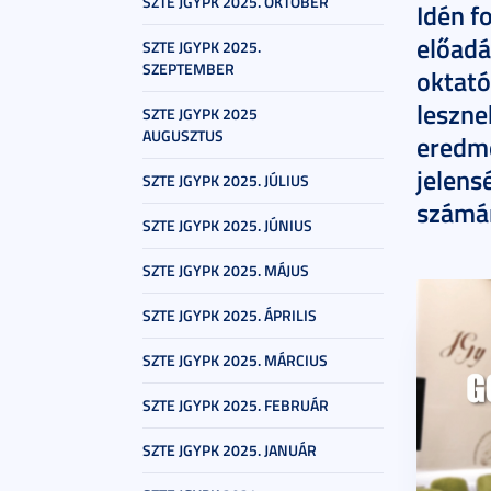
SZTE JGYPK 2025. OKTÓBER
Idén f
előadá
SZTE JGYPK 2025.
SZEPTEMBER
oktató
leszne
SZTE JGYPK 2025
AUGUSZTUS
eredmé
jelens
SZTE JGYPK 2025. JÚLIUS
számá
SZTE JGYPK 2025. JÚNIUS
SZTE JGYPK 2025. MÁJUS
SZTE JGYPK 2025. ÁPRILIS
SZTE JGYPK 2025. MÁRCIUS
SZTE JGYPK 2025. FEBRUÁR
SZTE JGYPK 2025. JANUÁR