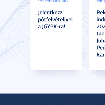
SZTE JGYPK FRISS HÍREK
SZTE J
Jelentkezz
Re
pótfelvételivel
ind
a JGYPK-ra!
20
tan
Juh
Pe
Ka