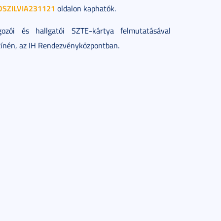
KOSZILVIA231121
oldalon kaphatók.
zói és hallgatói SZTE-kártya felmutatásával
ínén, az IH Rendezvényközpontban.