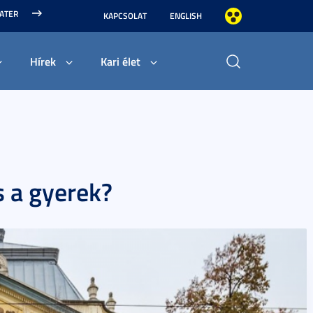
MATER
KAPCSOLAT
ENGLISH
Hírek
Kari élet
s a gyerek?