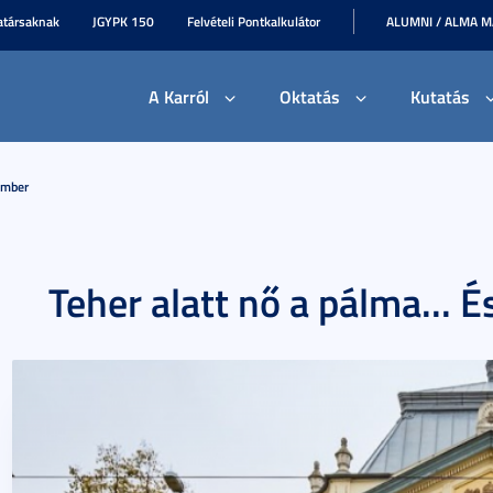
társaknak
JGYPK 150
Felvételi Pontkalkulátor
ALUMNI / ALMA 
A Karról
Oktatás
Kutatás
ember
Teher alatt nő a pálma... É