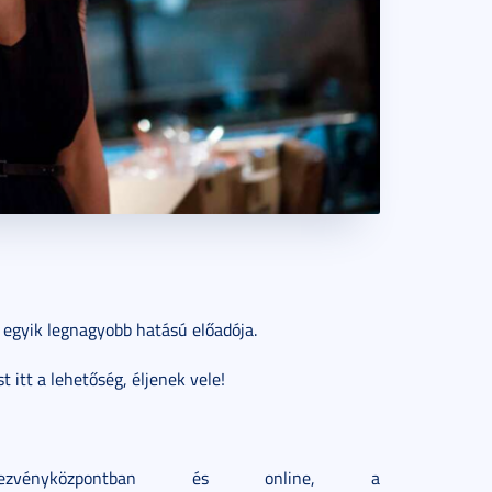
k egyik legnagyobb hatású előadója.
t itt a lehetőség, éljenek vele!
vényközpontban és online, a