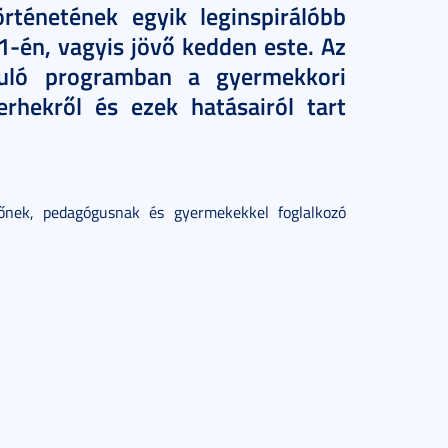
örténetének egyik leginspirálóbb
1-én, vagyis jövő kedden este.
Az
uló programban a gyermekkori
rhekről és ezek hatásairól tart
lőnek, pedagógusnak és gyermekekkel foglalkozó