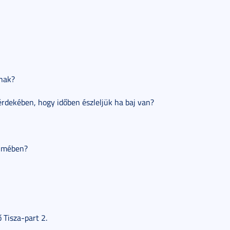
nnak?
rdekében, hogy időben észleljük ha baj van?
elmében?
Tisza-part 2.