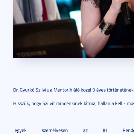
Dr. Gyurkó Szilvia a Mentor(h)áló közel 9 éves történeténe
Hisszük, hogy Szilvit mindenkinek látnia, hallania kell - mos
Jegyek személyesen az IH Rendez