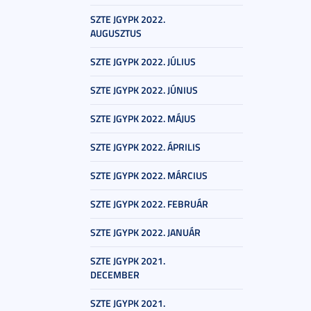
SZTE JGYPK 2022.
AUGUSZTUS
SZTE JGYPK 2022. JÚLIUS
SZTE JGYPK 2022. JÚNIUS
SZTE JGYPK 2022. MÁJUS
SZTE JGYPK 2022. ÁPRILIS
SZTE JGYPK 2022. MÁRCIUS
SZTE JGYPK 2022. FEBRUÁR
SZTE JGYPK 2022. JANUÁR
SZTE JGYPK 2021.
DECEMBER
SZTE JGYPK 2021.