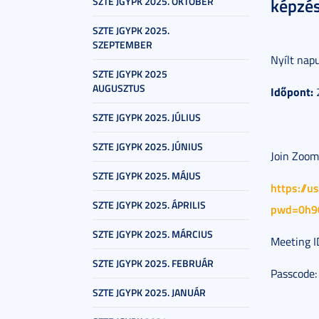
képzés
SZTE JGYPK 2025. OKTÓBER
SZTE JGYPK 2025.
SZEPTEMBER
Nyílt nap
SZTE JGYPK 2025
AUGUSZTUS
Időpont:
2
SZTE JGYPK 2025. JÚLIUS
SZTE JGYPK 2025. JÚNIUS
Join Zoom
SZTE JGYPK 2025. MÁJUS
https://
SZTE JGYPK 2025. ÁPRILIS
pwd=0h9
SZTE JGYPK 2025. MÁRCIUS
Meeting I
SZTE JGYPK 2025. FEBRUÁR
Passcode
SZTE JGYPK 2025. JANUÁR