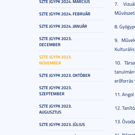
SZTE JGYPK 2024. MÁRCIUS
7. Vizuá
Művészeti
SZTE JGYPK 2024. FEBRUÁR
SZTE JGYPK 2024. JANUÁR
8. Gyógyp
SZTE JGYPK 2023.
9. Művel
DECEMBER
Kulturáli
SZTE JGYPK 2023.
10. Társ
NOVEMBER
tanulmán
SZTE JGYPK 2023. OKTÓBER
erőforrás
SZTE JGYPK 2023.
SZEPTEMBER
11. Angol
SZTE JGYPK 2023.
12. Tanító
AUGUSZTUS
13. Óvoda
SZTE JGYPK 2023. JÚLIUS