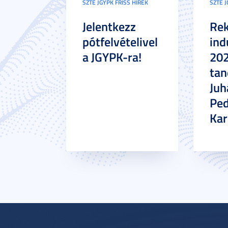
SZTE JGYPK FRISS HÍREK
SZTE J
Jelentkezz
Re
pótfelvételivel
ind
a JGYPK-ra!
20
tan
Juh
Pe
Ka