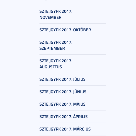
SZTE JGYPK 2017.
NOVEMBER
SZTE JGYPK 2017. OKTÓBER
SZTE JGYPK 2017.
SZEPTEMBER
SZTE JGYPK 2017.
AUGUSZTUS
SZTE JGYPK 2017. JÚLIUS
SZTE JGYPK 2017. JÚNIUS
SZTE JGYPK 2017. MÁJUS
SZTE JGYPK 2017. ÁPRILIS
SZTE JGYPK 2017. MÁRCIUS