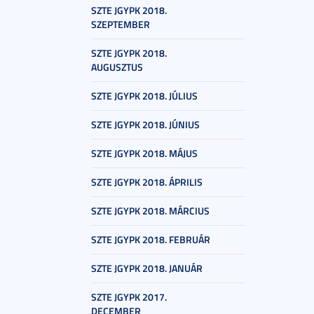
SZTE JGYPK 2018.
SZEPTEMBER
SZTE JGYPK 2018.
AUGUSZTUS
SZTE JGYPK 2018. JÚLIUS
SZTE JGYPK 2018. JÚNIUS
SZTE JGYPK 2018. MÁJUS
SZTE JGYPK 2018. ÁPRILIS
SZTE JGYPK 2018. MÁRCIUS
SZTE JGYPK 2018. FEBRUÁR
SZTE JGYPK 2018. JANUÁR
SZTE JGYPK 2017.
DECEMBER