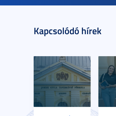
Kapcsolódó hírek