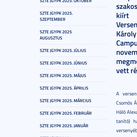
SZTE JGYPK 2025. OKTÓBER
szakos
SZTE JGYPK 2025.
kiírt
SZEPTEMBER
Verse
Károl
SZTE JGYPK 2025
AUGUSZTUS
Campu
nove
SZTE JGYPK 2025. JÚLIUS
megmé
SZTE JGYPK 2025. JÚNIUS
vett ré
SZTE JGYPK 2025. MÁJUS
SZTE JGYPK 2025. ÁPRILIS
A versen
SZTE JGYPK 2025. MÁRCIUS
Csomós Ád
Háló Alex
SZTE JGYPK 2025. FEBRUÁR
tanító) h
SZTE JGYPK 2025. JANUÁR
versenyéb