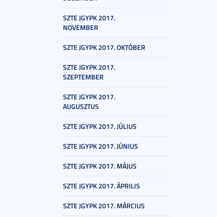
SZTE JGYPK 2017.
NOVEMBER
SZTE JGYPK 2017. OKTÓBER
SZTE JGYPK 2017.
SZEPTEMBER
SZTE JGYPK 2017.
AUGUSZTUS
SZTE JGYPK 2017. JÚLIUS
SZTE JGYPK 2017. JÚNIUS
SZTE JGYPK 2017. MÁJUS
SZTE JGYPK 2017. ÁPRILIS
SZTE JGYPK 2017. MÁRCIUS