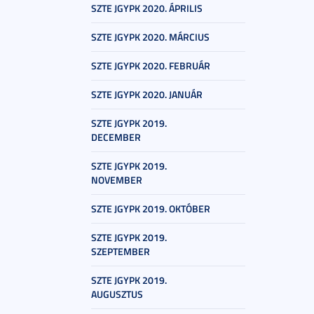
SZTE JGYPK 2020. ÁPRILIS
SZTE JGYPK 2020. MÁRCIUS
SZTE JGYPK 2020. FEBRUÁR
SZTE JGYPK 2020. JANUÁR
SZTE JGYPK 2019.
DECEMBER
SZTE JGYPK 2019.
NOVEMBER
SZTE JGYPK 2019. OKTÓBER
SZTE JGYPK 2019.
SZEPTEMBER
SZTE JGYPK 2019.
AUGUSZTUS