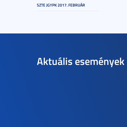
SZTE JGYPK 2017. FEBRUÁR
Aktuális események