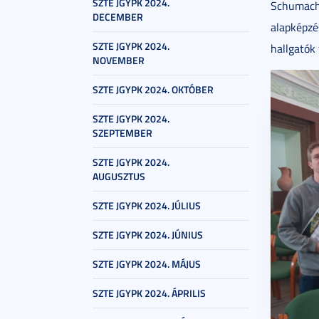
SZTE JGYPK 2024.
Schumac
DECEMBER
alapképz
SZTE JGYPK 2024.
hallgatók 
NOVEMBER
SZTE JGYPK 2024. OKTÓBER
SZTE JGYPK 2024.
SZEPTEMBER
SZTE JGYPK 2024.
AUGUSZTUS
SZTE JGYPK 2024. JÚLIUS
SZTE JGYPK 2024. JÚNIUS
SZTE JGYPK 2024. MÁJUS
SZTE JGYPK 2024. ÁPRILIS