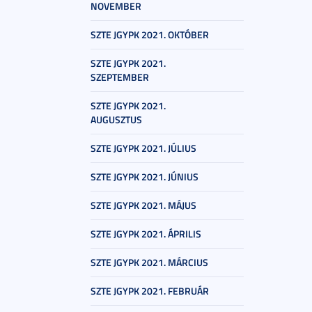
NOVEMBER
SZTE JGYPK 2021. OKTÓBER
SZTE JGYPK 2021.
SZEPTEMBER
SZTE JGYPK 2021.
AUGUSZTUS
SZTE JGYPK 2021. JÚLIUS
SZTE JGYPK 2021. JÚNIUS
SZTE JGYPK 2021. MÁJUS
SZTE JGYPK 2021. ÁPRILIS
SZTE JGYPK 2021. MÁRCIUS
SZTE JGYPK 2021. FEBRUÁR