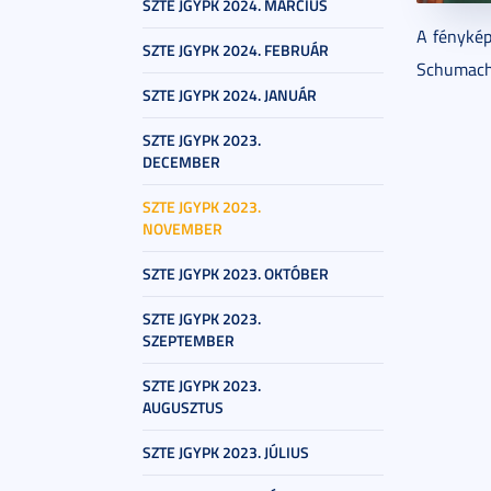
SZTE JGYPK 2024. MÁRCIUS
A fénykép
SZTE JGYPK 2024. FEBRUÁR
Schumache
SZTE JGYPK 2024. JANUÁR
SZTE JGYPK 2023.
DECEMBER
SZTE JGYPK 2023.
NOVEMBER
SZTE JGYPK 2023. OKTÓBER
SZTE JGYPK 2023.
SZEPTEMBER
SZTE JGYPK 2023.
AUGUSZTUS
SZTE JGYPK 2023. JÚLIUS