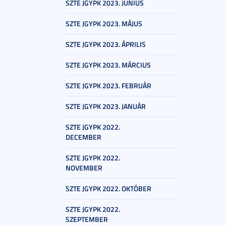
SZTE JGYPK 2023. JÚNIUS
SZTE JGYPK 2023. MÁJUS
SZTE JGYPK 2023. ÁPRILIS
SZTE JGYPK 2023. MÁRCIUS
SZTE JGYPK 2023. FEBRUÁR
SZTE JGYPK 2023. JANUÁR
SZTE JGYPK 2022.
DECEMBER
SZTE JGYPK 2022.
NOVEMBER
SZTE JGYPK 2022. OKTÓBER
SZTE JGYPK 2022.
SZEPTEMBER