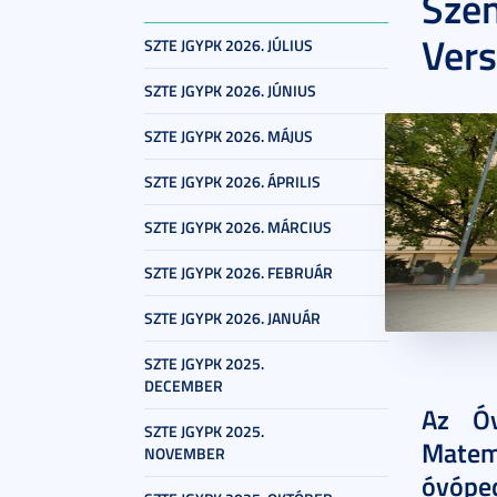
Szen
Ver
SZTE JGYPK 2026. JÚLIUS
SZTE JGYPK 2026. JÚNIUS
SZTE JGYPK 2026. MÁJUS
SZTE JGYPK 2026. ÁPRILIS
SZTE JGYPK 2026. MÁRCIUS
SZTE JGYPK 2026. FEBRUÁR
SZTE JGYPK 2026. JANUÁR
SZTE JGYPK 2025.
2023. no
DECEMBER
Az Óv
SZTE JGYPK 2025.
Matem
NOVEMBER
óvópe