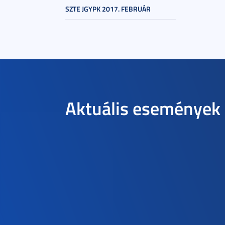
SZTE JGYPK 2017. FEBRUÁR
Aktuális események