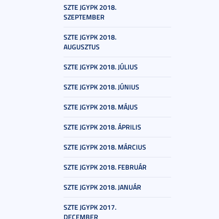
SZTE JGYPK 2018.
SZEPTEMBER
SZTE JGYPK 2018.
AUGUSZTUS
SZTE JGYPK 2018. JÚLIUS
SZTE JGYPK 2018. JÚNIUS
SZTE JGYPK 2018. MÁJUS
SZTE JGYPK 2018. ÁPRILIS
SZTE JGYPK 2018. MÁRCIUS
SZTE JGYPK 2018. FEBRUÁR
SZTE JGYPK 2018. JANUÁR
SZTE JGYPK 2017.
DECEMBER