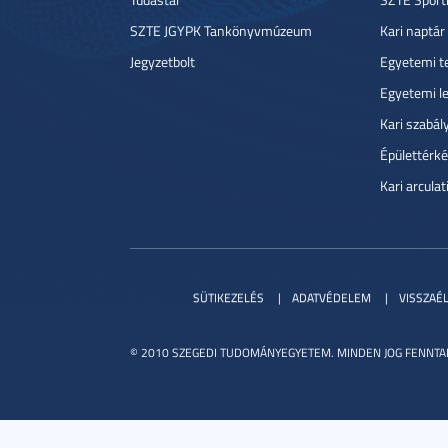
SZTE JGYPK Tankönyvmúzeum
Kari naptár
Jegyzetbolt
Egyetemi t
Egyetemi l
Kari szabál
Épülettérké
Kari arcula
SÜTIKEZELÉS
ADATVÉDELEM
VISSZAÉ
© 2010 SZEGEDI TUDOMÁNYEGYETEM. MINDEN JOG FENNTA