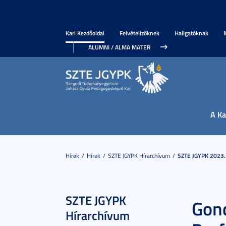
Kari Kezdőoldal
Felvételizőknek
Hallgatóknak
ALUMNI / ALMA MATER
A Ka
Hírek
Hírek
SZTE JGYPK Hírarchívum
SZTE JGYPK 2023.
SZTE JGYPK
Gond
Hírarchívum