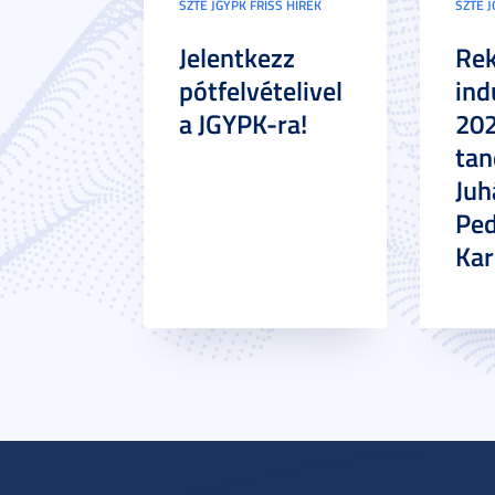
SZTE JGYPK FRISS HÍREK
SZTE J
Jelentkezz
Re
pótfelvételivel
ind
a JGYPK-ra!
20
tan
Juh
Pe
Ka