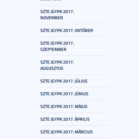
SZTE JGYPK 2017.
NOVEMBER
SZTE JGYPK 2017. OKTÓBER
SZTE JGYPK 2017.
SZEPTEMBER
SZTE JGYPK 2017.
AUGUSZTUS
SZTE JGYPK 2017. JÚLIUS
SZTE JGYPK 2017. JÚNIUS
SZTE JGYPK 2017. MÁJUS
SZTE JGYPK 2017. ÁPRILIS
SZTE JGYPK 2017. MÁRCIUS