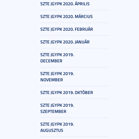
SZTE JGYPK 2020. ÁPRILIS
SZTE JGYPK 2020. MÁRCIUS
SZTE JGYPK 2020. FEBRUÁR
SZTE JGYPK 2020. JANUÁR
SZTE JGYPK 2019.
DECEMBER
SZTE JGYPK 2019.
NOVEMBER
SZTE JGYPK 2019. OKTÓBER
SZTE JGYPK 2019.
SZEPTEMBER
SZTE JGYPK 2019.
AUGUSZTUS