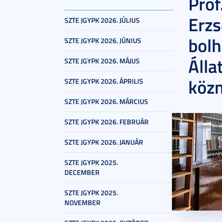
Prof
Erzs
SZTE JGYPK 2026. JÚLIUS
bolh
SZTE JGYPK 2026. JÚNIUS
Álla
SZTE JGYPK 2026. MÁJUS
köz
SZTE JGYPK 2026. ÁPRILIS
SZTE JGYPK 2026. MÁRCIUS
SZTE JGYPK 2026. FEBRUÁR
SZTE JGYPK 2026. JANUÁR
SZTE JGYPK 2025.
DECEMBER
SZTE JGYPK 2025.
NOVEMBER