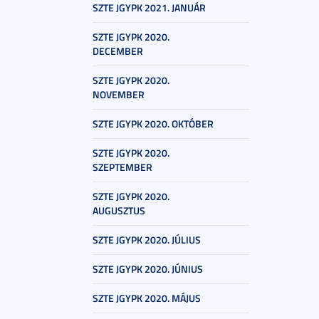
SZTE JGYPK 2021. JANUÁR
SZTE JGYPK 2020.
DECEMBER
SZTE JGYPK 2020.
NOVEMBER
SZTE JGYPK 2020. OKTÓBER
SZTE JGYPK 2020.
SZEPTEMBER
SZTE JGYPK 2020.
AUGUSZTUS
SZTE JGYPK 2020. JÚLIUS
SZTE JGYPK 2020. JÚNIUS
SZTE JGYPK 2020. MÁJUS