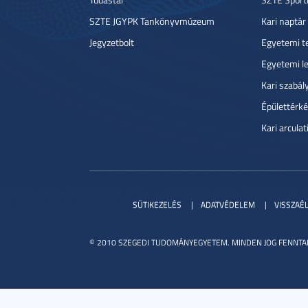
SZTE JGYPK Tankönyvmúzeum
Kari naptár
Jegyzetbolt
Egyetemi t
Egyetemi l
Kari szabál
Épülettérké
Kari arcula
SÜTIKEZELÉS
ADATVÉDELEM
VISSZAÉ
© 2010 SZEGEDI TUDOMÁNYEGYETEM. MINDEN JOG FENNTA