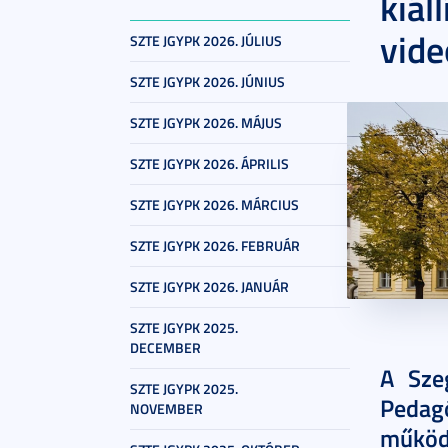
kiál
vide
SZTE JGYPK 2026. JÚLIUS
SZTE JGYPK 2026. JÚNIUS
SZTE JGYPK 2026. MÁJUS
SZTE JGYPK 2026. ÁPRILIS
SZTE JGYPK 2026. MÁRCIUS
SZTE JGYPK 2026. FEBRUÁR
SZTE JGYPK 2026. JANUÁR
SZTE JGYPK 2025.
2022. má
DECEMBER
A Sze
SZTE JGYPK 2025.
Pedag
NOVEMBER
működ