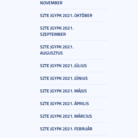
NOVEMBER
SZTE JGYPK 2021. OKTÓBER
SZTE JGYPK 2021.
SZEPTEMBER
SZTE JGYPK 2021.
AUGUSZTUS
SZTE JGYPK 2021. JÚLIUS
SZTE JGYPK 2021. JÚNIUS
SZTE JGYPK 2021. MÁJUS
SZTE JGYPK 2021. ÁPRILIS
SZTE JGYPK 2021. MÁRCIUS
SZTE JGYPK 2021. FEBRUÁR