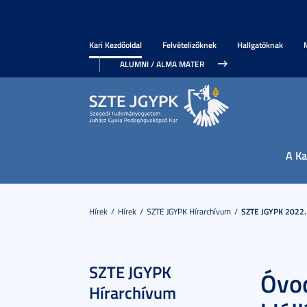
Kari Kezdőoldal
Felvételizőknek
Hallgatóknak
ALUMNI / ALMA MATER
A Ka
Hírek
Hírek
SZTE JGYPK Hírarchívum
SZTE JGYPK 2022.
SZTE JGYPK
Óvod
Hírarchívum