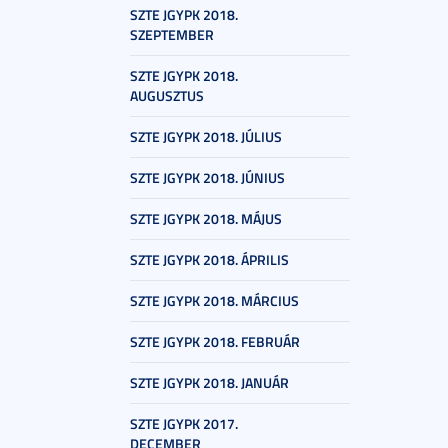
SZTE JGYPK 2018.
SZEPTEMBER
SZTE JGYPK 2018.
AUGUSZTUS
SZTE JGYPK 2018. JÚLIUS
SZTE JGYPK 2018. JÚNIUS
SZTE JGYPK 2018. MÁJUS
SZTE JGYPK 2018. ÁPRILIS
SZTE JGYPK 2018. MÁRCIUS
SZTE JGYPK 2018. FEBRUÁR
SZTE JGYPK 2018. JANUÁR
SZTE JGYPK 2017.
DECEMBER