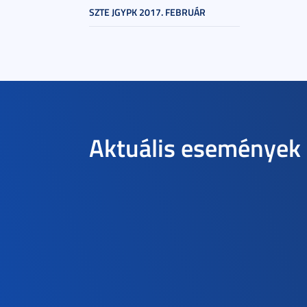
SZTE JGYPK 2017. FEBRUÁR
Aktuális események