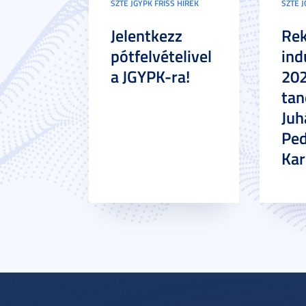
SZTE JGYPK FRISS HÍREK
SZTE J
Jelentkezz
Re
pótfelvételivel
ind
a JGYPK-ra!
20
tan
Juh
Pe
Ka