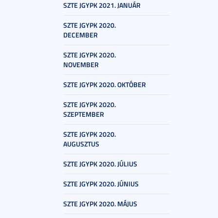
SZTE JGYPK 2021. JANUÁR
SZTE JGYPK 2020.
DECEMBER
SZTE JGYPK 2020.
NOVEMBER
SZTE JGYPK 2020. OKTÓBER
SZTE JGYPK 2020.
SZEPTEMBER
SZTE JGYPK 2020.
AUGUSZTUS
SZTE JGYPK 2020. JÚLIUS
SZTE JGYPK 2020. JÚNIUS
SZTE JGYPK 2020. MÁJUS