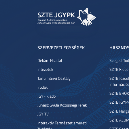
SZERVEZETI EGYSÉGEK
HASZNOS
Dékáni Hivatal
Szegedi T
Intézetek
SZTE Klebe
Tanulmányi Osztály
SZTE József
Információ
Irodák
SZTE EHÖK
JGYF Kiadó
SZTE JGYP
Juhász Gyula Közösségi Terek
SZTE Hallga
JGY TV
SZTE ALUM
Interaktív Természetismereti
Tudástár
SZTE Sport