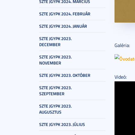
SZTE JGYPK 2024. MÁRCIUS
SZTE JGYPK 2024. FEBRUÁR
SZTE JGYPK 2024. JANUÁR
SZTE JGYPK 2023.
DECEMBER
Galéria:
SZTE JGYPK 2023.
NOVEMBER
SZTE JGYPK 2023. OKTÓBER
Videó:
SZTE JGYPK 2023.
SZEPTEMBER
SZTE JGYPK 2023.
AUGUSZTUS
SZTE JGYPK 2023. JÚLIUS