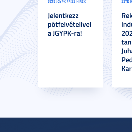
SZTE JGYPK FRISS HÍREK
SZTE J
Jelentkezz
Re
pótfelvételivel
ind
a JGYPK-ra!
20
tan
Juh
Pe
Ka