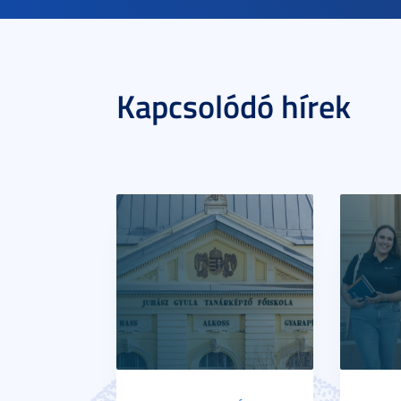
Kapcsolódó hírek