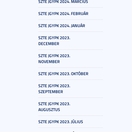
SZTE JGYPK 2024. MÁRCIUS
SZTE JGYPK 2024. FEBRUÁR
SZTE JGYPK 2024. JANUÁR
SZTE JGYPK 2023.
DECEMBER
SZTE JGYPK 2023.
NOVEMBER
SZTE JGYPK 2023. OKTÓBER
SZTE JGYPK 2023.
SZEPTEMBER
SZTE JGYPK 2023.
AUGUSZTUS
SZTE JGYPK 2023. JÚLIUS