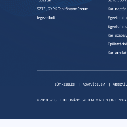
SZTE JGYPK Tankönyvmúzeum
Kari naptár
Jegyzetbolt
Egyetemi t
Egyetemi l
Kari szabál
Épülettérké
Kari arcula
SÜTIKEZELÉS
ADATVÉDELEM
VISSZAÉ
© 2010 SZEGEDI TUDOMÁNYEGYETEM. MINDEN JOG FENNTA