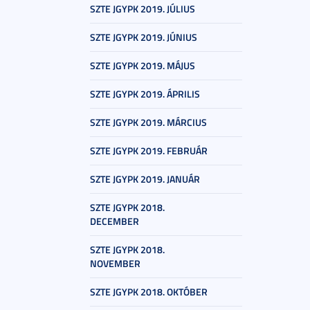
SZTE JGYPK 2019. JÚLIUS
SZTE JGYPK 2019. JÚNIUS
SZTE JGYPK 2019. MÁJUS
SZTE JGYPK 2019. ÁPRILIS
SZTE JGYPK 2019. MÁRCIUS
SZTE JGYPK 2019. FEBRUÁR
SZTE JGYPK 2019. JANUÁR
SZTE JGYPK 2018.
DECEMBER
SZTE JGYPK 2018.
NOVEMBER
SZTE JGYPK 2018. OKTÓBER