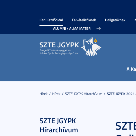
Kari Kezdőoldal
Felvételizőknek
Hallgatóknak
ALUMNI / ALMA MATER
A Ka
Hírek
Hírek
SZTE JGYPK Hírarchívum
SZTE JGYPK 2021.
SZTE JGYPK
SZTE
Hírarchívum