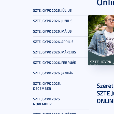
Onl
SZTE JGYPK 2026. JÚLIUS
SZTE JGYPK 2026. JÚNIUS
SZTE JGYPK 2026. MÁJUS
SZTE JGYPK 2026. ÁPRILIS
SZTE JGYPK 2026. MÁRCIUS
SZTE JGYPK 2026. FEBRUÁR
SZTE JGYPK 2026. JANUÁR
2021. no
SZTE JGYPK 2025.
Szeret
DECEMBER
SZTE J
SZTE JGYPK 2025.
ONLINE
NOVEMBER