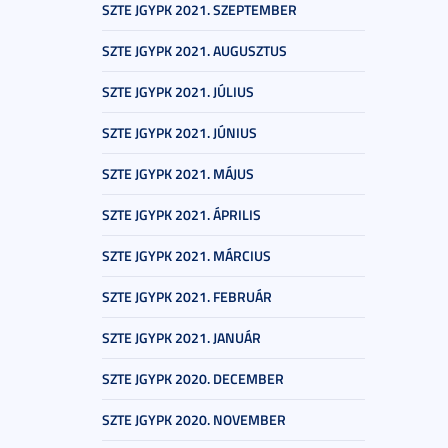
SZTE JGYPK 2021. SZEPTEMBER
SZTE JGYPK 2021. AUGUSZTUS
SZTE JGYPK 2021. JÚLIUS
SZTE JGYPK 2021. JÚNIUS
SZTE JGYPK 2021. MÁJUS
SZTE JGYPK 2021. ÁPRILIS
SZTE JGYPK 2021. MÁRCIUS
SZTE JGYPK 2021. FEBRUÁR
SZTE JGYPK 2021. JANUÁR
SZTE JGYPK 2020. DECEMBER
SZTE JGYPK 2020. NOVEMBER