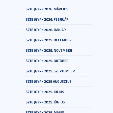
SZTE JGYPK 2026. MÁRCIUS
SZTE JGYPK 2026. FEBRUÁR
SZTE JGYPK 2026. JANUÁR
SZTE JGYPK 2025. DECEMBER
SZTE JGYPK 2025. NOVEMBER
SZTE JGYPK 2025. OKTÓBER
SZTE JGYPK 2025. SZEPTEMBER
SZTE JGYPK 2025 AUGUSZTUS
SZTE JGYPK 2025. JÚLIUS
SZTE JGYPK 2025. JÚNIUS
SZTE JGYPK 2025. MÁJUS