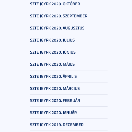
SZTE JGYPK 2020. OKTÓBER
SZTE JGYPK 2020. SZEPTEMBER
SZTE JGYPK 2020. AUGUSZTUS
SZTE JGYPK 2020. JÚLIUS
SZTE JGYPK 2020. JÚNIUS
SZTE JGYPK 2020. MÁJUS
SZTE JGYPK 2020. ÁPRILIS
SZTE JGYPK 2020. MÁRCIUS
SZTE JGYPK 2020. FEBRUÁR
SZTE JGYPK 2020. JANUÁR
SZTE JGYPK 2019. DECEMBER