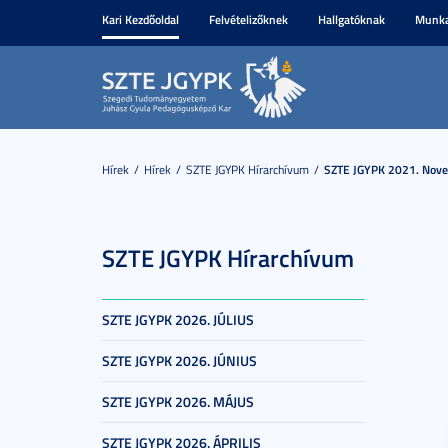
Kari Kezdőoldal
Felvételizőknek
Hallgatóknak
Munka
Hírek
Hírek
SZTE JGYPK Hírarchívum
SZTE JGYPK 2021. Nov
SZTE JGYPK Hírarchívum
SZTE JGYPK 2026. JÚLIUS
SZTE JGYPK 2026. JÚNIUS
SZTE JGYPK 2026. MÁJUS
SZTE JGYPK 2026. ÁPRILIS