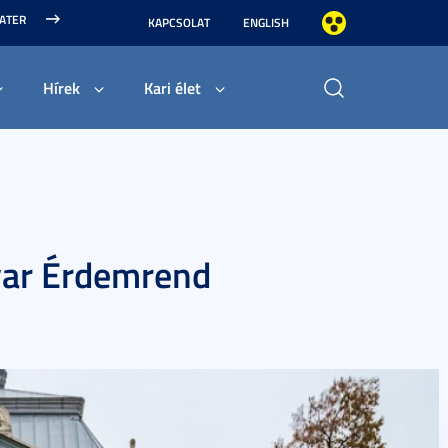
MATER
KAPCSOLAT
ENGLISH
Hírek
Kari élet
yar Érdemrend