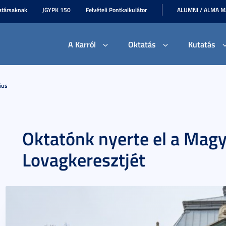
társaknak
JGYPK 150
Felvételi Pontkalkulátor
ALUMNI / ALMA 
A Karról
Oktatás
Kutatás
ius
Oktatónk nyerte el a Mag
Lovagkeresztjét