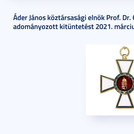
2021. március 17.
1 perc
Áder János köztársasági elnök Prof. Dr.
adományozott kitüntetést 2021. márciu