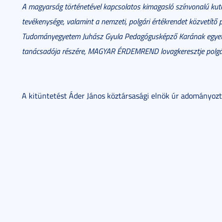
A magyarság történetével kapcsolatos kimagasló színvonalú kuta
tevékenysége, valamint a nemzeti, polgári értékrendet közvetítő p
Tudományegyetem Juhász Gyula Pedagógusképző Karának egyet
tanácsadója részére, MAGYAR ÉRDEMREND lovagkeresztje polgá
A kitüntetést Áder János köztársasági elnök úr adományozta