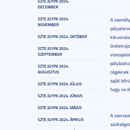
SZTE JGYPK 2024.
DECEMBER
SZTE JGYPK 2024.
A személy
NOVEMBER
pályaterv
SZTE JGYPK 2024. OKTÓBER
körvonala
önéletraj
SZTE JGYPK 2024.
SZEPTEMBER
visszajel
pályázatu
SZTE JGYPK 2024.
cégeknek i
AUGUSZTUS
saját bőr
SZTE JGYPK 2024. JÚLIUS
hogy ne é
SZTE JGYPK 2024. JÚNIUS
SZTE JGYPK 2024. MÁJUS
A szervez
SZTE JGYPK 2024. ÁPRILIS
szükséges