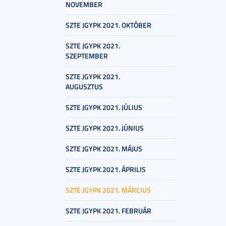
NOVEMBER
SZTE JGYPK 2021. OKTÓBER
SZTE JGYPK 2021.
SZEPTEMBER
SZTE JGYPK 2021.
AUGUSZTUS
SZTE JGYPK 2021. JÚLIUS
SZTE JGYPK 2021. JÚNIUS
SZTE JGYPK 2021. MÁJUS
SZTE JGYPK 2021. ÁPRILIS
SZTE JGYPK 2021. MÁRCIUS
SZTE JGYPK 2021. FEBRUÁR