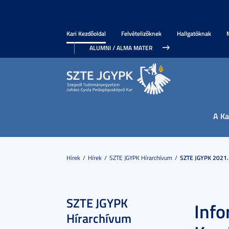
Kari Kezdőoldal
Felvételizőknek
Hallgatóknak
ALUMNI / ALMA MATER
A Ka
Hírek
Hírek
SZTE JGYPK Hírarchívum
SZTE JGYPK 2021.
SZTE JGYPK
Info
Hírarchívum