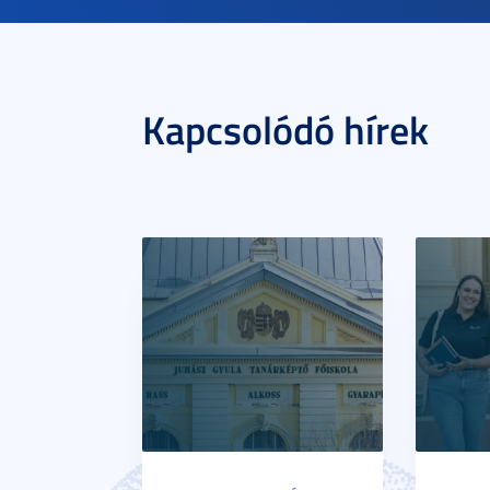
Kapcsolódó hírek