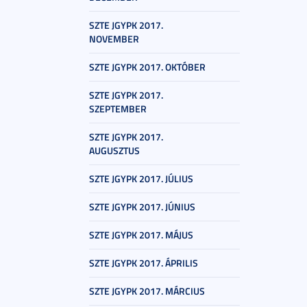
SZTE JGYPK 2017.
NOVEMBER
SZTE JGYPK 2017. OKTÓBER
SZTE JGYPK 2017.
SZEPTEMBER
SZTE JGYPK 2017.
AUGUSZTUS
SZTE JGYPK 2017. JÚLIUS
SZTE JGYPK 2017. JÚNIUS
SZTE JGYPK 2017. MÁJUS
SZTE JGYPK 2017. ÁPRILIS
SZTE JGYPK 2017. MÁRCIUS