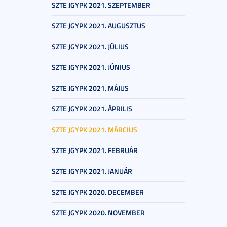
SZTE JGYPK 2021. SZEPTEMBER
SZTE JGYPK 2021. AUGUSZTUS
SZTE JGYPK 2021. JÚLIUS
SZTE JGYPK 2021. JÚNIUS
SZTE JGYPK 2021. MÁJUS
SZTE JGYPK 2021. ÁPRILIS
SZTE JGYPK 2021. MÁRCIUS
SZTE JGYPK 2021. FEBRUÁR
SZTE JGYPK 2021. JANUÁR
SZTE JGYPK 2020. DECEMBER
SZTE JGYPK 2020. NOVEMBER