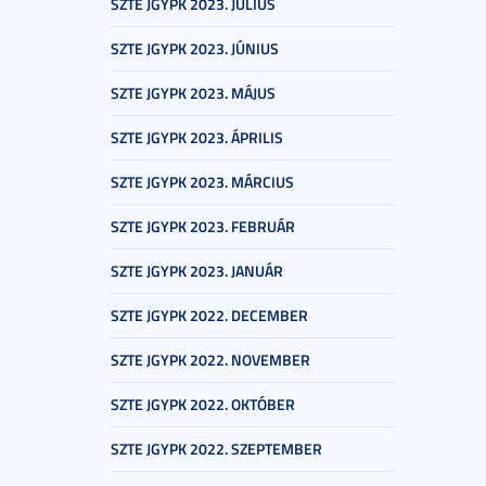
SZTE JGYPK 2023. JÚLIUS
SZTE JGYPK 2023. JÚNIUS
SZTE JGYPK 2023. MÁJUS
SZTE JGYPK 2023. ÁPRILIS
SZTE JGYPK 2023. MÁRCIUS
SZTE JGYPK 2023. FEBRUÁR
SZTE JGYPK 2023. JANUÁR
SZTE JGYPK 2022. DECEMBER
SZTE JGYPK 2022. NOVEMBER
SZTE JGYPK 2022. OKTÓBER
SZTE JGYPK 2022. SZEPTEMBER