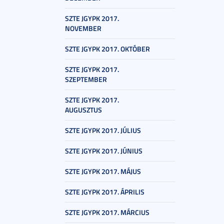
SZTE JGYPK 2017.
NOVEMBER
SZTE JGYPK 2017. OKTÓBER
SZTE JGYPK 2017.
SZEPTEMBER
SZTE JGYPK 2017.
AUGUSZTUS
SZTE JGYPK 2017. JÚLIUS
SZTE JGYPK 2017. JÚNIUS
SZTE JGYPK 2017. MÁJUS
SZTE JGYPK 2017. ÁPRILIS
SZTE JGYPK 2017. MÁRCIUS