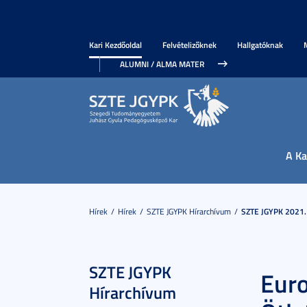
Kari Kezdőoldal
Felvételizőknek
Hallgatóknak
ALUMNI / ALMA MATER
A Ka
Hírek
Hírek
SZTE JGYPK Hírarchívum
SZTE JGYPK 2021.
SZTE JGYPK
Euro
Hírarchívum