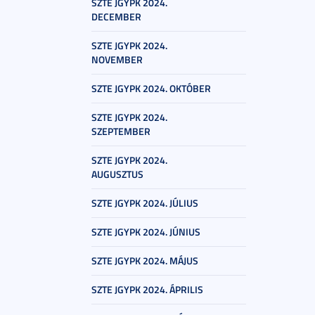
SZTE JGYPK 2024.
DECEMBER
SZTE JGYPK 2024.
NOVEMBER
SZTE JGYPK 2024. OKTÓBER
SZTE JGYPK 2024.
SZEPTEMBER
SZTE JGYPK 2024.
AUGUSZTUS
SZTE JGYPK 2024. JÚLIUS
SZTE JGYPK 2024. JÚNIUS
SZTE JGYPK 2024. MÁJUS
SZTE JGYPK 2024. ÁPRILIS