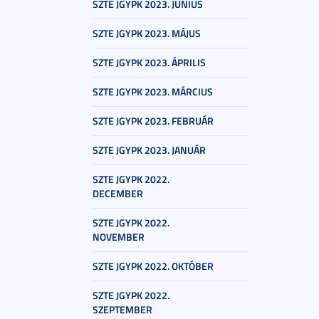
SZTE JGYPK 2023. JÚNIUS
SZTE JGYPK 2023. MÁJUS
SZTE JGYPK 2023. ÁPRILIS
SZTE JGYPK 2023. MÁRCIUS
SZTE JGYPK 2023. FEBRUÁR
SZTE JGYPK 2023. JANUÁR
SZTE JGYPK 2022.
DECEMBER
SZTE JGYPK 2022.
NOVEMBER
SZTE JGYPK 2022. OKTÓBER
SZTE JGYPK 2022.
SZEPTEMBER