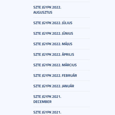
SZTE JGYPK 2022.
AUGUSZTUS
SZTE JGYPK 2022. JÚLIUS
SZTE JGYPK 2022. JÚNIUS
SZTE JGYPK 2022. MÁJUS
SZTE JGYPK 2022. ÁPRILIS
SZTE JGYPK 2022. MÁRCIUS
SZTE JGYPK 2022. FEBRUÁR
SZTE JGYPK 2022. JANUÁR
SZTE JGYPK 2021.
DECEMBER
SZTE JGYPK 2021.