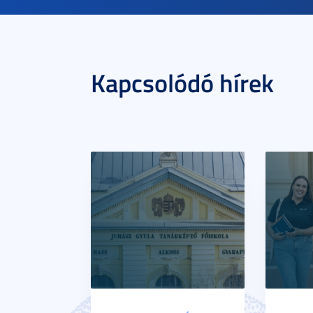
Kapcsolódó hírek