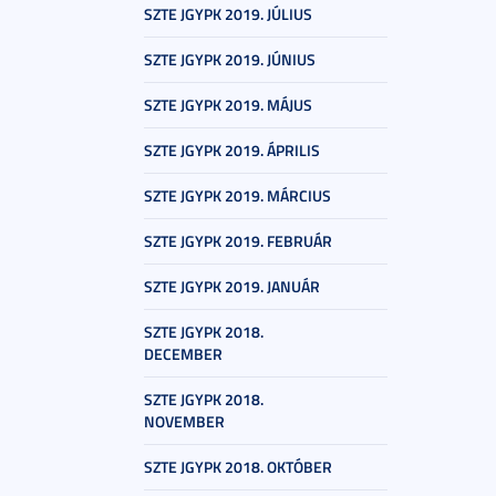
SZTE JGYPK 2019. JÚLIUS
SZTE JGYPK 2019. JÚNIUS
SZTE JGYPK 2019. MÁJUS
SZTE JGYPK 2019. ÁPRILIS
SZTE JGYPK 2019. MÁRCIUS
SZTE JGYPK 2019. FEBRUÁR
SZTE JGYPK 2019. JANUÁR
SZTE JGYPK 2018.
DECEMBER
SZTE JGYPK 2018.
NOVEMBER
SZTE JGYPK 2018. OKTÓBER