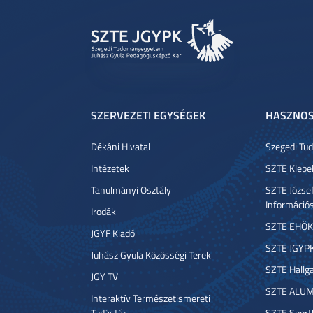
SZERVEZETI EGYSÉGEK
HASZNOS
Dékáni Hivatal
Szegedi T
Intézetek
SZTE Klebe
Tanulmányi Osztály
SZTE József
Információ
Irodák
SZTE EHÖK
JGYF Kiadó
SZTE JGYP
Juhász Gyula Közösségi Terek
SZTE Hallga
JGY TV
SZTE ALUM
Interaktív Természetismereti
Tudástár
SZTE Sport