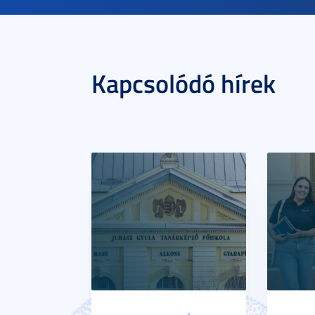
Kapcsolódó hírek