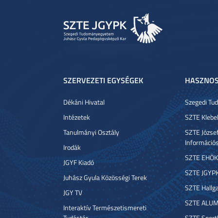
SZERVEZETI EGYSÉGEK
HASZNOS
Dékáni Hivatal
Szegedi T
Intézetek
SZTE Klebe
Tanulmányi Osztály
SZTE József
Információ
Irodák
SZTE EHÖK
JGYF Kiadó
SZTE JGYP
Juhász Gyula Közösségi Terek
SZTE Hallga
JGY TV
SZTE ALUM
Interaktív Természetismereti
Tudástár
SZTE Sport