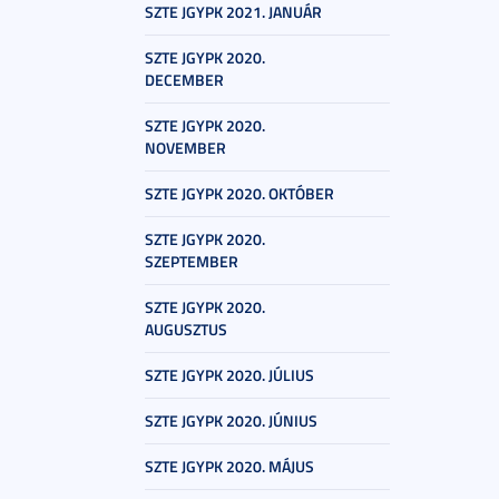
SZTE JGYPK 2021. JANUÁR
SZTE JGYPK 2020.
DECEMBER
SZTE JGYPK 2020.
NOVEMBER
SZTE JGYPK 2020. OKTÓBER
SZTE JGYPK 2020.
SZEPTEMBER
SZTE JGYPK 2020.
AUGUSZTUS
SZTE JGYPK 2020. JÚLIUS
SZTE JGYPK 2020. JÚNIUS
SZTE JGYPK 2020. MÁJUS