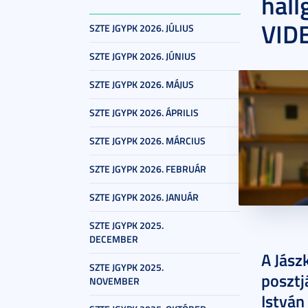
hall
VID
SZTE JGYPK 2026. JÚLIUS
SZTE JGYPK 2026. JÚNIUS
SZTE JGYPK 2026. MÁJUS
SZTE JGYPK 2026. ÁPRILIS
SZTE JGYPK 2026. MÁRCIUS
SZTE JGYPK 2026. FEBRUÁR
SZTE JGYPK 2026. JANUÁR
SZTE JGYPK 2025.
2021. má
DECEMBER
A Jász
SZTE JGYPK 2025.
posztj
NOVEMBER
István