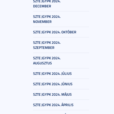
SZTE JGYPK 2024.
DECEMBER
SZTE JGYPK 2024.
NOVEMBER
SZTE JGYPK 2024. OKTÓBER
SZTE JGYPK 2024.
SZEPTEMBER
SZTE JGYPK 2024.
AUGUSZTUS
SZTE JGYPK 2024. JÚLIUS
SZTE JGYPK 2024. JÚNIUS
SZTE JGYPK 2024. MÁJUS
SZTE JGYPK 2024. ÁPRILIS