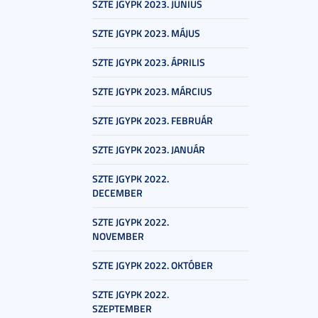
SZTE JGYPK 2023. JÚNIUS
SZTE JGYPK 2023. MÁJUS
SZTE JGYPK 2023. ÁPRILIS
SZTE JGYPK 2023. MÁRCIUS
SZTE JGYPK 2023. FEBRUÁR
SZTE JGYPK 2023. JANUÁR
SZTE JGYPK 2022.
DECEMBER
SZTE JGYPK 2022.
NOVEMBER
SZTE JGYPK 2022. OKTÓBER
SZTE JGYPK 2022.
SZEPTEMBER