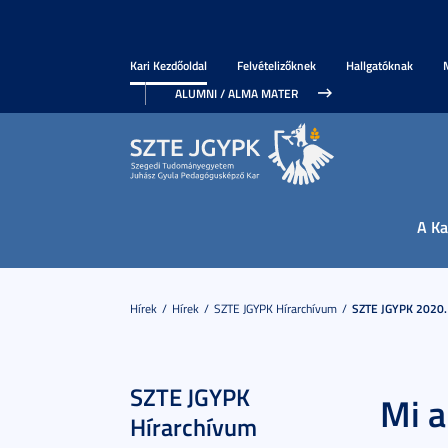
Kari Kezdőoldal
Felvételizőknek
Hallgatóknak
ALUMNI / ALMA MATER
A Ka
Hírek
Hírek
SZTE JGYPK Hírarchívum
SZTE JGYPK 2020.
SZTE JGYPK
Mi a
Hírarchívum