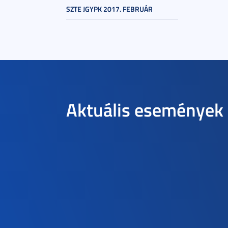
SZTE JGYPK 2017. FEBRUÁR
Aktuális események