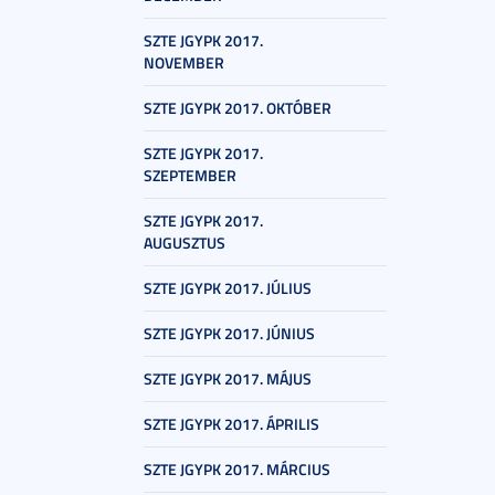
SZTE JGYPK 2017.
NOVEMBER
SZTE JGYPK 2017. OKTÓBER
SZTE JGYPK 2017.
SZEPTEMBER
SZTE JGYPK 2017.
AUGUSZTUS
SZTE JGYPK 2017. JÚLIUS
SZTE JGYPK 2017. JÚNIUS
SZTE JGYPK 2017. MÁJUS
SZTE JGYPK 2017. ÁPRILIS
SZTE JGYPK 2017. MÁRCIUS