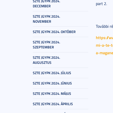
SZTE JGYPK 2024.
part 2.
DECEMBER
SZTE JGYPK 2024.
NOVEMBER
További ré
SZTE JGYPK 2024. OKTÓBER
https://
SZTE JGYPK 2024.
mi-a-te-
SZEPTEMBER
a-magane
SZTE JGYPK 2024.
AUGUSZTUS
SZTE JGYPK 2024. JÚLIUS
SZTE JGYPK 2024. JÚNIUS
SZTE JGYPK 2024. MÁJUS
SZTE JGYPK 2024. ÁPRILIS