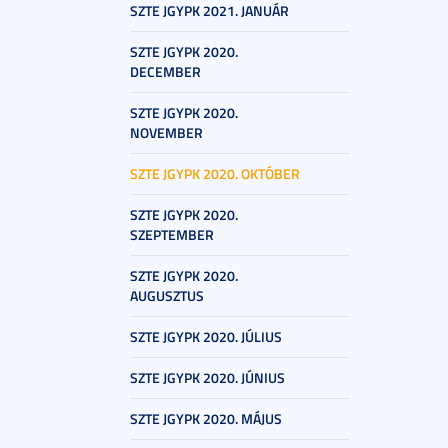
SZTE JGYPK 2021. JANUÁR
SZTE JGYPK 2020.
DECEMBER
SZTE JGYPK 2020.
NOVEMBER
SZTE JGYPK 2020. OKTÓBER
SZTE JGYPK 2020.
SZEPTEMBER
SZTE JGYPK 2020.
AUGUSZTUS
SZTE JGYPK 2020. JÚLIUS
SZTE JGYPK 2020. JÚNIUS
SZTE JGYPK 2020. MÁJUS