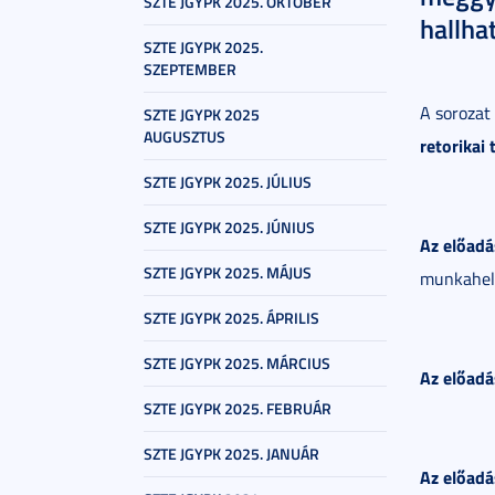
SZTE JGYPK 2025. OKTÓBER
hallha
SZTE JGYPK 2025.
SZEPTEMBER
A sorozat
SZTE JGYPK 2025
AUGUSZTUS
retorikai
SZTE JGYPK 2025. JÚLIUS
SZTE JGYPK 2025. JÚNIUS
Az előadá
SZTE JGYPK 2025. MÁJUS
munkahel
SZTE JGYPK 2025. ÁPRILIS
SZTE JGYPK 2025. MÁRCIUS
Az előadá
SZTE JGYPK 2025. FEBRUÁR
SZTE JGYPK 2025. JANUÁR
Az előadá