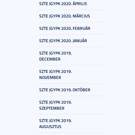
SZTE JGYPK 2020. ÁPRILIS
SZTE JGYPK 2020. MÁRCIUS
SZTE JGYPK 2020. FEBRUÁR
SZTE JGYPK 2020. JANUÁR
SZTE JGYPK 2019.
DECEMBER
SZTE JGYPK 2019.
NOVEMBER
SZTE JGYPK 2019. OKTÓBER
SZTE JGYPK 2019.
SZEPTEMBER
SZTE JGYPK 2019.
AUGUSZTUS