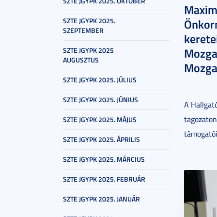
SZTE JGYPK 2025. OKTÓBER
Maxim
SZTE JGYPK 2025.
Önkorm
SZEPTEMBER
kerete
Mozgal
SZTE JGYPK 2025
AUGUSZTUS
Mozga
SZTE JGYPK 2025. JÚLIUS
SZTE JGYPK 2025. JÚNIUS
A Hallgat
tagozato
SZTE JGYPK 2025. MÁJUS
támogató
SZTE JGYPK 2025. ÁPRILIS
SZTE JGYPK 2025. MÁRCIUS
SZTE JGYPK 2025. FEBRUÁR
SZTE JGYPK 2025. JANUÁR