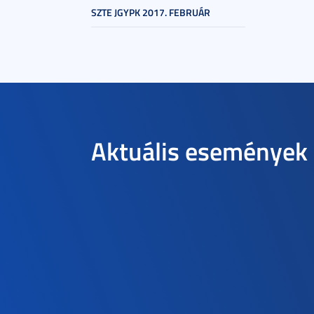
SZTE JGYPK 2017. FEBRUÁR
Aktuális események