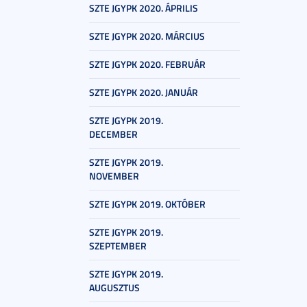
SZTE JGYPK 2020. ÁPRILIS
SZTE JGYPK 2020. MÁRCIUS
SZTE JGYPK 2020. FEBRUÁR
SZTE JGYPK 2020. JANUÁR
SZTE JGYPK 2019.
DECEMBER
SZTE JGYPK 2019.
NOVEMBER
SZTE JGYPK 2019. OKTÓBER
SZTE JGYPK 2019.
SZEPTEMBER
SZTE JGYPK 2019.
AUGUSZTUS