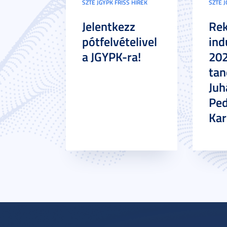
SZTE JGYPK FRISS HÍREK
SZTE J
Jelentkezz
Re
pótfelvételivel
ind
a JGYPK-ra!
20
tan
Juh
Pe
Ka