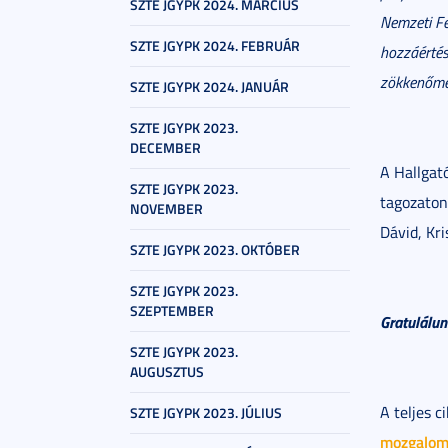
SZTE JGYPK 2024. MÁRCIUS
Nemzeti Fe
SZTE JGYPK 2024. FEBRUÁR
hozzáértés
zökkenőmen
SZTE JGYPK 2024. JANUÁR
SZTE JGYPK 2023.
DECEMBER
A Hallgat
SZTE JGYPK 2023.
tagozaton
NOVEMBER
Dávid, Kri
SZTE JGYPK 2023. OKTÓBER
SZTE JGYPK 2023.
SZEPTEMBER
Gratulálun
SZTE JGYPK 2023.
AUGUSZTUS
A teljes c
SZTE JGYPK 2023. JÚLIUS
mozgalome