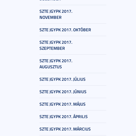
SZTE JGYPK 2017.
NOVEMBER
SZTE JGYPK 2017. OKTÓBER
SZTE JGYPK 2017.
SZEPTEMBER
SZTE JGYPK 2017.
AUGUSZTUS
SZTE JGYPK 2017. JÚLIUS
SZTE JGYPK 2017. JÚNIUS
SZTE JGYPK 2017. MÁJUS
SZTE JGYPK 2017. ÁPRILIS
SZTE JGYPK 2017. MÁRCIUS