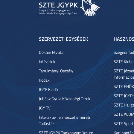
SZERVEZETI EGYSÉGEK
HASZNOS
Dékáni Hivatal
Szegedi T
Intézetek
SZTE Klebe
Tanulmányi Osztály
SZTE József
Információ
Irodák
SZTE EHÖK
JGYF Kiadó
SZTE JGYP
Juhász Gyula Közösségi Terek
SZTE Hallga
JGY TV
SZTE ALUM
Interaktív Természetismereti
Tudástár
SZTE Sport
SZTE JGYPK Tankönyvmúzeum
Kari naptár