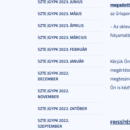
SZTE JGYPK 2023. JÚNIUS
megadott
az űrlapo
SZTE JGYPK 2023. MÁJUS
SZTE JGYPK 2023. ÁPRILIS
- Az okle
folyamatb
SZTE JGYPK 2023. MÁRCIUS
SZTE JGYPK 2023. FEBRUÁR
Kérjük Ön
SZTE JGYPK 2023. JANUÁR
megértés
SZTE JGYPK 2022.
megteszne
DECEMBER
Ön is kézh
SZTE JGYPK 2022.
NOVEMBER
SZTE JGYPK 2022. OKTÓBER
SZTE JGYPK 2022.
FRISSÍTÉS
SZEPTEMBER