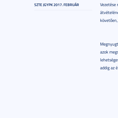
Vezetése r
SZTE JGYPK 2017. FEBRUÁR
átvételéne
követően,
Megnyugta
azok megs
lehetsége
addig az 