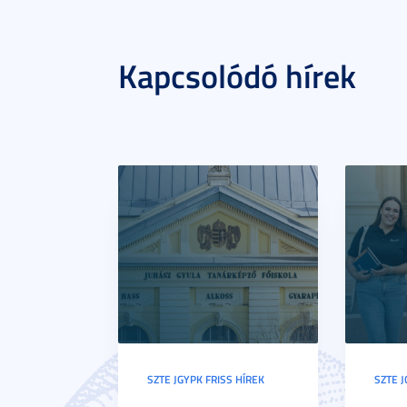
Kapcsolódó hírek
SZTE JGYPK FRISS HÍREK
SZTE J