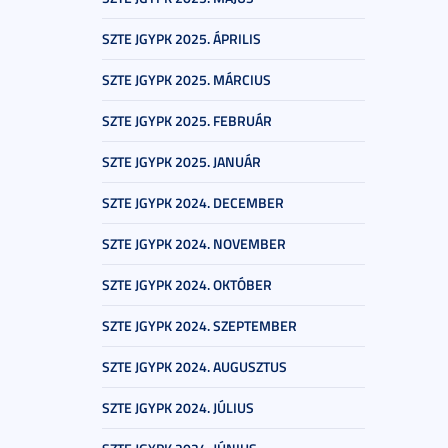
SZTE JGYPK 2025. ÁPRILIS
SZTE JGYPK 2025. MÁRCIUS
SZTE JGYPK 2025. FEBRUÁR
SZTE JGYPK 2025. JANUÁR
SZTE JGYPK 2024. DECEMBER
SZTE JGYPK 2024. NOVEMBER
SZTE JGYPK 2024. OKTÓBER
SZTE JGYPK 2024. SZEPTEMBER
SZTE JGYPK 2024. AUGUSZTUS
SZTE JGYPK 2024. JÚLIUS