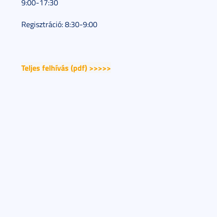
9:00-17:30
Regisztráció: 8:30-9:00
Teljes felhívás (pdf) >>>>>