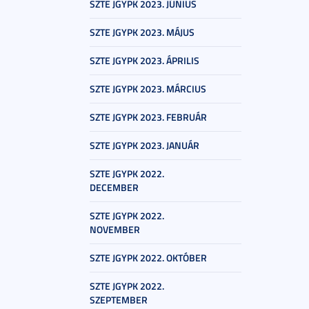
SZTE JGYPK 2023. JÚNIUS
SZTE JGYPK 2023. MÁJUS
SZTE JGYPK 2023. ÁPRILIS
SZTE JGYPK 2023. MÁRCIUS
SZTE JGYPK 2023. FEBRUÁR
SZTE JGYPK 2023. JANUÁR
SZTE JGYPK 2022.
DECEMBER
SZTE JGYPK 2022.
NOVEMBER
SZTE JGYPK 2022. OKTÓBER
SZTE JGYPK 2022.
SZEPTEMBER