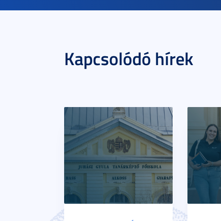
Kapcsolódó hírek