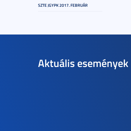
SZTE JGYPK 2017. FEBRUÁR
Aktuális események