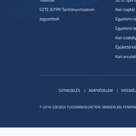
SZTE JGYPK Tankönyvmúzeum
Kari naptár
Jegyzetbolt
Egyetemi t
Egyetemi l
Kari szabál
Épülettérké
Kari arcula
SÜTIKEZELÉS
ADATVÉDELEM
VISSZAÉ
© 2010 SZEGEDI TUDOMÁNYEGYETEM. MINDEN JOG FENNTA