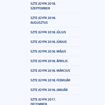
SZTE JGYPK 2018.
SZEPTEMBER
SZTE JGYPK 2018.
AUGUSZTUS
SZTE JGYPK 2018. JÚLIUS
SZTE JGYPK 2018. JÚNIUS
SZTE JGYPK 2018. MÁJUS
SZTE JGYPK 2018. ÁPRILIS
SZTE JGYPK 2018. MÁRCIUS
SZTE JGYPK 2018. FEBRUÁR
SZTE JGYPK 2018. JANUÁR
SZTE JGYPK 2017.
DECEMBER