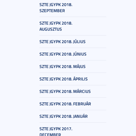
SZTE JGYPK 2018.
SZEPTEMBER
SZTE JGYPK 2018.
AUGUSZTUS
SZTE JGYPK 2018. JÚLIUS
SZTE JGYPK 2018. JÚNIUS
SZTE JGYPK 2018. MÁJUS
SZTE JGYPK 2018. ÁPRILIS
SZTE JGYPK 2018. MÁRCIUS
SZTE JGYPK 2018. FEBRUÁR
SZTE JGYPK 2018. JANUÁR
SZTE JGYPK 2017.
DECEMBER