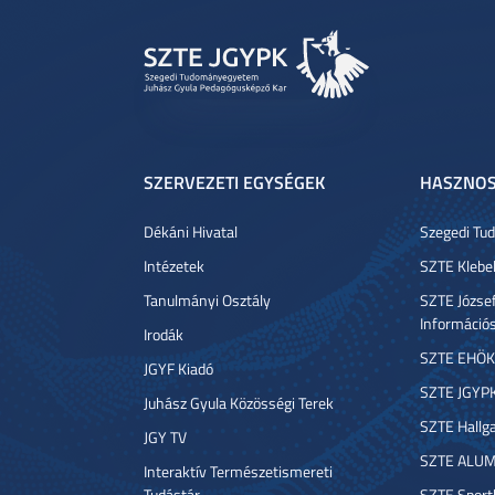
SZERVEZETI EGYSÉGEK
HASZNOS
Dékáni Hivatal
Szegedi T
Intézetek
SZTE Klebe
Tanulmányi Osztály
SZTE József
Információ
Irodák
SZTE EHÖK
JGYF Kiadó
SZTE JGYP
Juhász Gyula Közösségi Terek
SZTE Hallga
JGY TV
SZTE ALUM
Interaktív Természetismereti
Tudástár
SZTE Sport