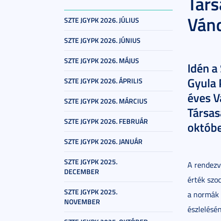
Társ
Vánd
SZTE JGYPK 2026. JÚLIUS
SZTE JGYPK 2026. JÚNIUS
SZTE JGYPK 2026. MÁJUS
Idén 
Gyula
SZTE JGYPK 2026. ÁPRILIS
éves V
SZTE JGYPK 2026. MÁRCIUS
Társas
SZTE JGYPK 2026. FEBRUÁR
októbe
SZTE JGYPK 2026. JANUÁR
SZTE JGYPK 2025.
A rendezv
DECEMBER
érték szoc
SZTE JGYPK 2025.
a normák é
NOVEMBER
észlelésé