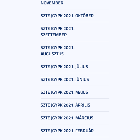
NOVEMBER
SZTE JGYPK 2021. OKTÓBER
SZTE JGYPK 2021.
SZEPTEMBER
SZTE JGYPK 2021.
AUGUSZTUS
SZTE JGYPK 2021. JÚLIUS
SZTE JGYPK 2021. JÚNIUS
SZTE JGYPK 2021. MÁJUS
SZTE JGYPK 2021. ÁPRILIS
SZTE JGYPK 2021. MÁRCIUS
SZTE JGYPK 2021. FEBRUÁR