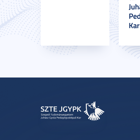
Juh
Pe
Ka