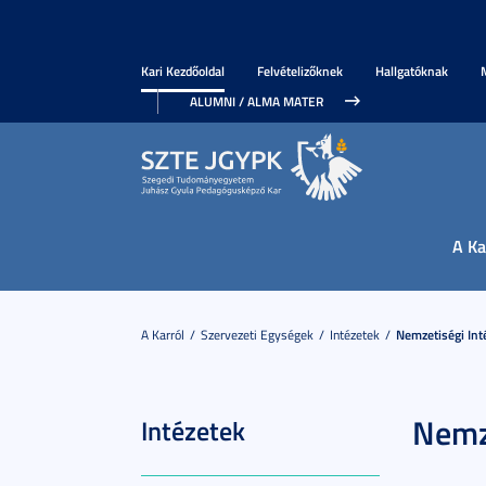
Kari Kezdőoldal
Felvételizőknek
Hallgatóknak
ALUMNI / ALMA MATER
A Ka
A Karról
Szervezeti Egységek
Intézetek
Nemzetiségi Int
Nemze
Intézetek