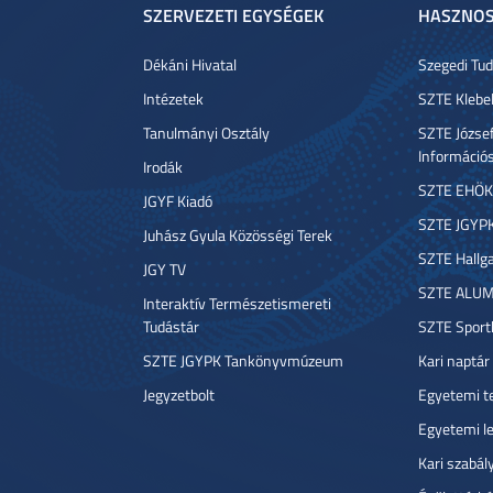
SZERVEZETI EGYSÉGEK
HASZNOS
Dékáni Hivatal
Szegedi T
Intézetek
SZTE Klebe
Tanulmányi Osztály
SZTE József
Információ
Irodák
SZTE EHÖK
JGYF Kiadó
SZTE JGYP
Juhász Gyula Közösségi Terek
SZTE Hallga
JGY TV
SZTE ALUM
Interaktív Természetismereti
Tudástár
SZTE Sport
SZTE JGYPK Tankönyvmúzeum
Kari naptár
Jegyzetbolt
Egyetemi t
Egyetemi l
Kari szabál