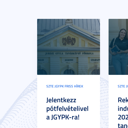
SZTE JGYPK FRISS HÍREK
SZTE J
Jelentkezz
Re
pótfelvételivel
ind
a JGYPK-ra!
20
tan