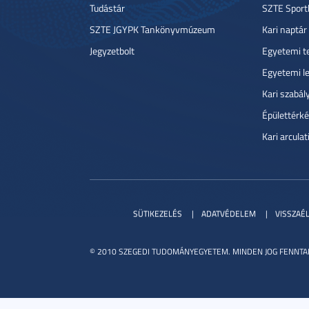
Tudástár
SZTE Sport
SZTE JGYPK Tankönyvmúzeum
Kari naptár
Jegyzetbolt
Egyetemi t
Egyetemi l
Kari szabál
Épülettérké
Kari arcula
SÜTIKEZELÉS
ADATVÉDELEM
VISSZAÉ
© 2010 SZEGEDI TUDOMÁNYEGYETEM. MINDEN JOG FENNTA