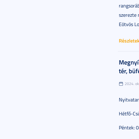
rangsoráb
szerezte 
Eötvös L
Részlete
Megnyíl
tér, bü
2024. ok
Nyitvatar
Hétfő-Cs
Péntek: 