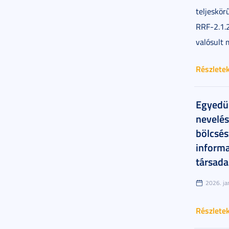
teljeskör
RRF-2.1
valósult 
Részlete
Egyedül
nevelés
bölcsés
inform
társada
2026. ja
Részlete