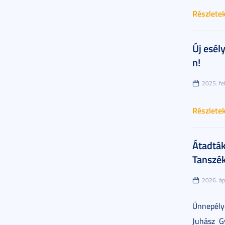
Részlete
Új esél
n!
2025. fe
Részlete
Átadták
Tanszék
2026. ápr
Ünnepély
Juhász G