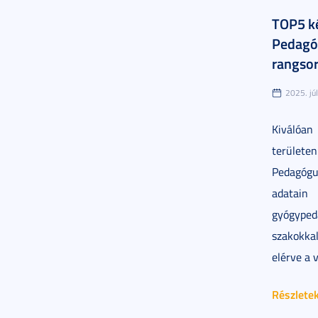
TOP5 ké
Pedagó
rangso
2025. júl
Kiválóan
terüle
Pedagógu
adatai
gyógyped
szakokka
elérve a 
Részlete