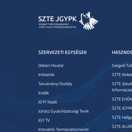
SZERVEZETI EGYSÉGEK
HASZNOS
Dékáni Hivatal
Szegedi T
Intézetek
SZTE Klebe
Tanulmányi Osztály
SZTE József
Információ
Irodák
SZTE EHÖK
JGYF Kiadó
SZTE JGYP
Juhász Gyula Közösségi Terek
SZTE Hallga
JGY TV
SZTE ALUM
Interaktív Természetismereti