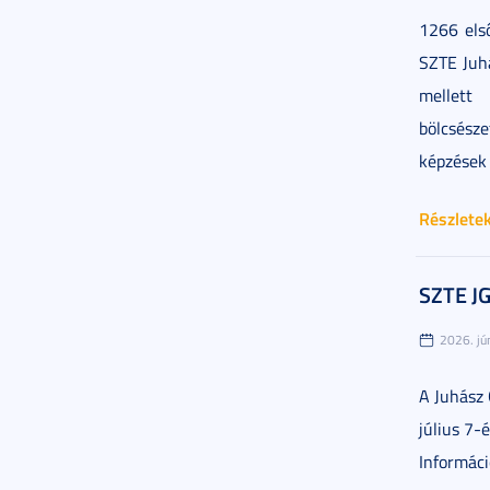
1266 els
SZTE Juh
mellett
bölcsés
képzések 
Részlete
SZTE JG
2026. jú
A Juhász
július 7-
Informác