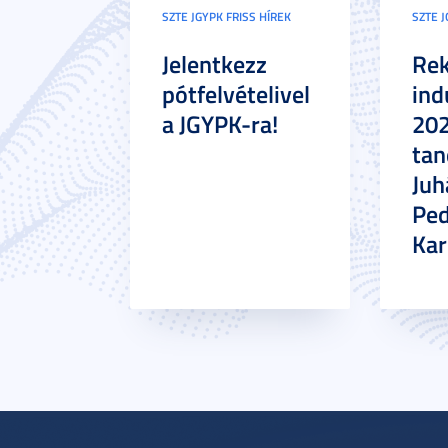
SZTE JGYPK FRISS HÍREK
SZTE J
Jelentkezz
Re
pótfelvételivel
ind
a JGYPK-ra!
20
tan
Juh
Pe
Ka