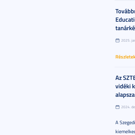
Továbbr
Educat
tanárké
2025. ja
Részlete
Az SZTE
vidéki 
alapsza
2024. de
A Szeged
kiemelke