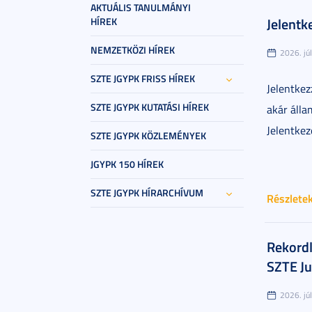
AKTUÁLIS TANULMÁNYI
Jelentk
HÍREK
NEMZETKÖZI HÍREK
2026. júl
SZTE JGYPK FRISS HÍREK
Jelentkez
SZTE JGYPK KUTATÁSI HÍREK
akár álla
Jelentkez
SZTE JGYPK KÖZLEMÉNYEK
JGYPK 150 HÍREK
SZTE JGYPK HÍRARCHÍVUM
Részlete
Rekordl
SZTE J
2026. júl