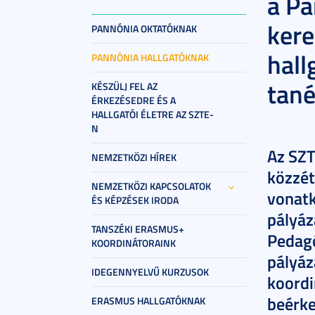
a Pa
kere
PANNÓNIA OKTATÓKNAK
hall
PANNÓNIA HALLGATÓKNAK
tané
KÉSZÜLJ FEL AZ
ÉRKEZÉSEDRE ÉS A
HALLGATÓI ÉLETRE AZ SZTE-
N
Az SZT
NEMZETKÖZI HÍREK
közzét
NEMZETKÖZI KAPCSOLATOK
vonat
ÉS KÉPZÉSEK IRODA
pályáz
TANSZÉKI ERASMUS+
Pedagó
KOORDINÁTORAINK
pályáz
IDEGENNYELVŰ KURZUSOK
koordi
beérke
ERASMUS HALLGATÓKNAK