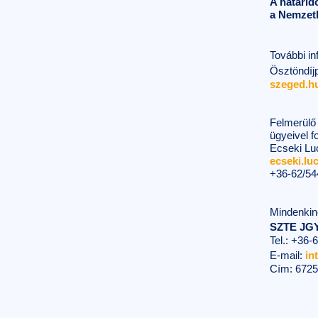
A határid
a Nemzetk
További i
Ösztöndíj
szeged.h
Felmerülő 
ügyeivel f
Ecseki Lu
ecseki.lu
+36-62/54
Mindenkin
SZTE JG
Tel.: +36-
E-mail:
in
Cím: 6725 