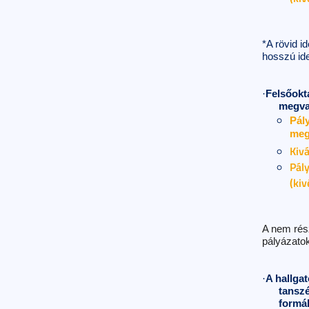
*A rövid i
hosszú ide
·
Felsőokta
megva
Pály
meg
Kivá
Pály
(kiv
A nem rés
pályázato
·
A hallga
tanszé
formá