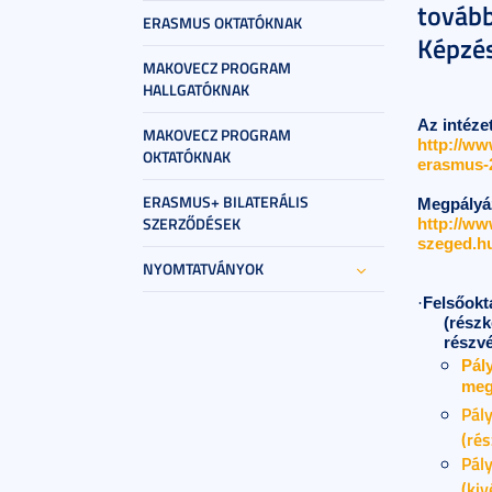
tovább
ERASMUS OKTATÓKNAK
Képzé
MAKOVECZ PROGRAM
HALLGATÓKNAK
Az intéze
MAKOVECZ PROGRAM
http://ww
OKTATÓKNAK
erasmus-
ERASMUS+ BILATERÁLIS
Megpályáz
SZERZŐDÉSEK
http://ww
szeged.hu
NYOMTATVÁNYOK
·
Felsőokt
(részk
részvé
Pály
meg
Pály
(ré
Pály
(kiv