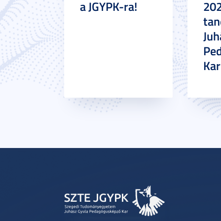
a JGYPK-ra!
20
tan
Juh
Pe
Ka