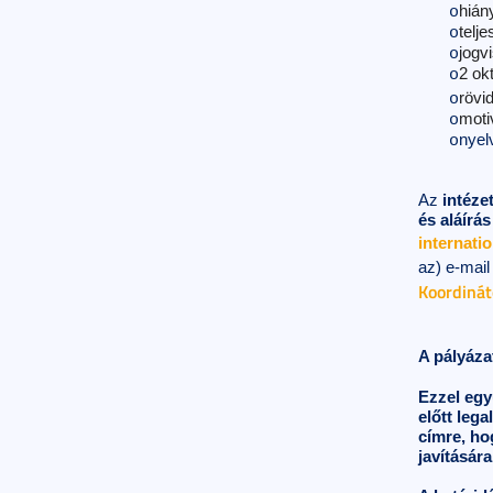
hiány
o
telje
o
jogv
o
2 ok
o
rövi
o
moti
o
nyel
o
Az
intéze
és aláírá
internati
az)
e-mail
Koordináto
A pályáza
Ezzel egy
előtt lega
címre, ho
javítására