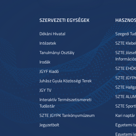
SZERVEZETI EGYSÉGEK
HASZNOS
Dékáni Hivatal
Szegedi T
Intézetek
SZTE Klebe
Tanulmányi Osztály
SZTE József
Információ
Irodák
SZTE EHÖK
JGYF Kiadó
SZTE JGYP
Juhász Gyula Közösségi Terek
SZTE Hallga
JGY TV
SZTE ALUM
Interaktív Természetismereti
Tudástár
SZTE Sport
SZTE JGYPK Tankönyvmúzeum
Kari naptár
Jegyzetbolt
Egyetemi t
Egyetemi l