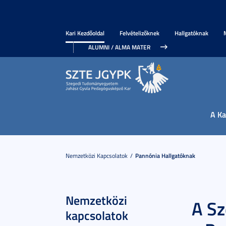
Kari Kezdőoldal
Felvételizőknek
Hallgatóknak
ALUMNI / ALMA MATER
A Ka
Nemzetközi Kapcsolatok
Pannónia Hallgatóknak
Nemzetközi
A S
kapcsolatok