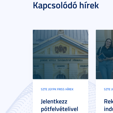
Kapcsolódó hírek
SZTE JGYPK FRISS HÍREK
SZTE J
Jelentkezz
Re
pótfelvételivel
ind