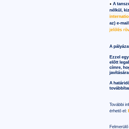
•
A tanszé
nélkül,
ki
internati
az)
e-mai
jelölés rö
A pályáza
Ezzel egy
előtt lega
címre, ho
javítására
A határid
továbbíta
További i
érhető el:
Felmerülő