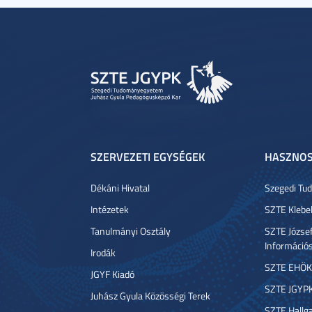
SZERVEZETI EGYSÉGEK
HASZNOS
Dékáni Hivatal
Szegedi T
Intézetek
SZTE Klebe
Tanulmányi Osztály
SZTE József
Információ
Irodák
SZTE EHÖK
JGYF Kiadó
SZTE JGYP
Juhász Gyula Közösségi Terek
SZTE Hallga