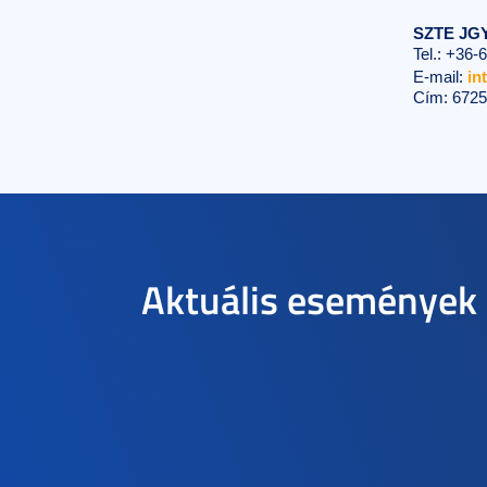
SZTE JG
Tel.: +36-
E-mail:
in
Cím: 6725
Aktuális események