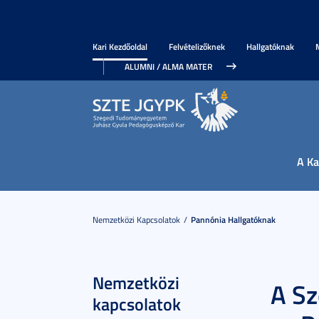
Kari Kezdőoldal
Felvételizőknek
Hallgatóknak
ALUMNI / ALMA MATER
A Ka
Nemzetközi Kapcsolatok
Pannónia Hallgatóknak
Nemzetközi
A S
kapcsolatok