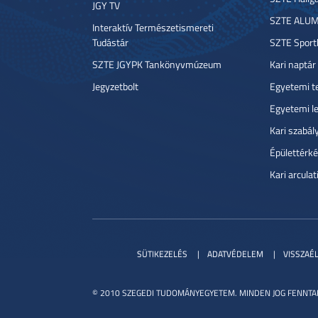
JGY TV
SZTE ALUM
Interaktív Természetismereti
Tudástár
SZTE Sport
SZTE JGYPK Tankönyvmúzeum
Kari naptár
Jegyzetbolt
Egyetemi t
Egyetemi l
Kari szabál
Épülettérké
Kari arcula
SÜTIKEZELÉS
ADATVÉDELEM
VISSZAÉ
© 2010 SZEGEDI TUDOMÁNYEGYETEM. MINDEN JOG FENNTA