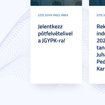
SZTE JGYPK FRISS HÍREK
SZTE J
Jelentkezz
Re
pótfelvételivel
ind
a JGYPK-ra!
20
tan
Juh
Pe
Ka