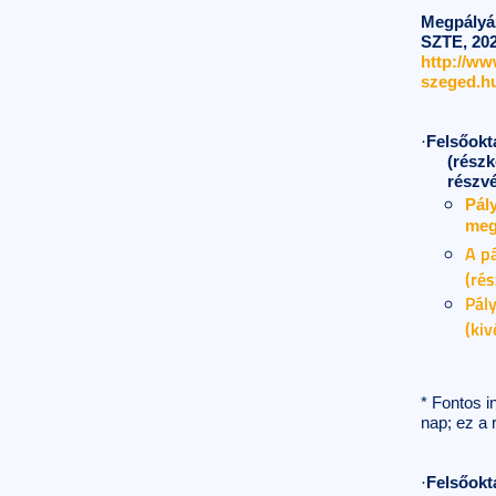
Megpályá
SZTE, 2024
http://ww
szeged.hu
·
Felsőokta
(részk
részvé
Pály
meg
A pá
(ré
Pály
(kiv
* Fontos i
nap; ez a
·
Felsőokta