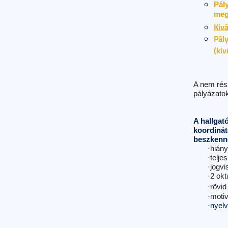
Pály
meg
Kivá
Pály
(kiv
A nem rés
pályázato
A hallgat
koordinát
beszkenn
·
hiány
·
telje
·
jogvi
·
2 okt
·
rövid
·
motiv
·
nyelv