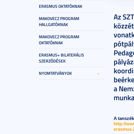
2024. sz
ERASMUS OKTATÓKNAK
Az SZT
MAKOVECZ PROGRAM
közzét
HALLGATÓKNAK
vonat
MAKOVECZ PROGRAM
pótpál
OKTATÓKNAK
Pedagó
ERASMUS+ BILATERÁLIS
pályá
SZERZŐDÉSEK
koordi
NYOMTATVÁNYOK
beérke
a
Nemz
munka
A tanszék
http://ww
erasmus-