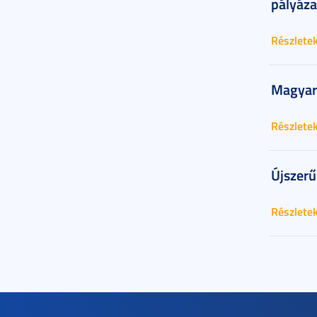
pályáza
Részlete
Magyar
Részlete
Újszerű
Részlete