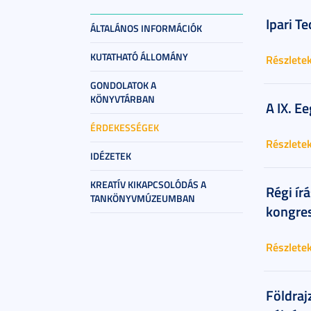
Ipari T
ÁLTALÁNOS INFORMÁCIÓK
KUTATHATÓ ÁLLOMÁNY
Részlete
GONDOLATOK A
KÖNYVTÁRBAN
A IX. E
ÉRDEKESSÉGEK
Részlete
IDÉZETEK
KREATÍV KIKAPCSOLÓDÁS A
Régi ír
TANKÖNYVMÚZEUMBAN
kongres
Részlete
Földraj