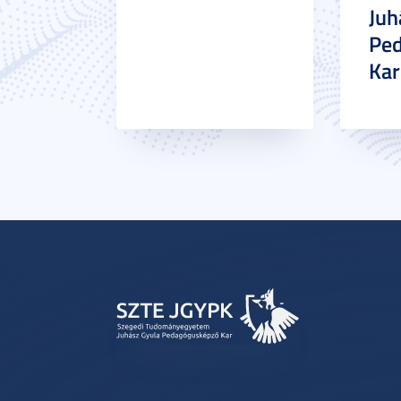
Juh
Pe
Ka