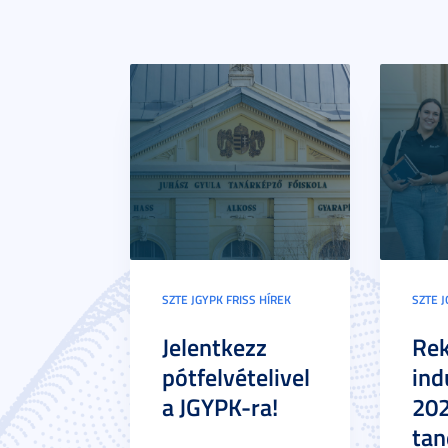
SZTE JGYPK FRISS HÍREK
SZTE J
Jelentkezz
Re
pótfelvételivel
ind
a JGYPK-ra!
20
tan