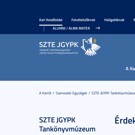
Kari Kezdőoldal
Felvételizőknek
Hallgatóknak
ALUMNI / ALMA MATER
A Ka
A Karról
Szervezeti Egységek
SZTE JGYPK Tankönyvmúze
Érde
SZTE JGYPK
Tankönyvmúzeum